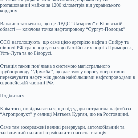
розташований майже за 1200 кілометрів від українського
кордону.
Важливо зазначити, що це ЛВДС “Лазарєво” в Кіровській
області — ключова точка нафтопроводу “Сургут-Полоцьк”.
ССО наголошують, що саме цією артерією нафта з Сибіру та
півночі РФ транспортується до балтійських портів Приморськ,
Усть-Луга та до Білорусі.
Станція також пов’язана з системою магістрального
трубопроводу ‘’Дружба’’, що дає змогу ворогу оперативно
перекачувати нафту між двома найбільшими нафтопроводами в
європейській частині РФ.
Поділитися
Крім того, повідомляється, що під удари потрапила нафтобаза
“Агропродукт” у селищі Матвєєв Курган, що на Ростовщині.
Саме там зосереджені великі резервуари, автомобільний та
залізничний наливні термінали та насосна станція.