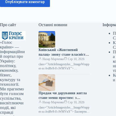
Опублікувати коментар
Про сайт
Останні новини
Інформ
П
С
«Голос
К
країни» —
С
Київський «Жовтневий
інформаційни
П
палац» знову стане власністю
й портал про
а
держави.
Назар Марченко
Сер 10, 2026
Україну:
к
class=”ArticleImagestyles__ImageWrapp
політику,
н
er-sc-lvd8v9-0 cWMVnY”>
економіку,
ті
«Жовтневий палац»Господарський суд
бізнес,
К
Києва задовольнив клопотання
культуру та
и
прокуратури та ухвалив повернути
технології.
державі Міжнародний центр мистецтв
Ми прагнемо
та культури (МЦКМ),
Продаж чи дарування житла
загальновідомий…
бути голосом
стане менш простим: з
суспільства,
жовтня 2026 року вводиться
Назар Марченко
Сер 10, 2026
висвітлюючи
нова процедура перевірки
події, які
class=”ArticleImagestyles__ImageWrapp
er-sc-lvd8v9-0 cWMVnY”> Експерти
справді
рекомендують перевіряти продавця до