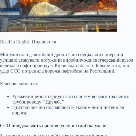
Read in English
Поділитися
Минулої ночі далекобійні дрони Сил спеціальних операцій
успішно атакували потужний виробничо-диспетчерський вузол
великого нафтопроводу у Кіровській області. Більше того, під
удар ССО потрапила ворожа нафтобаза на Ростовщині.
Ключові моменти:
Уражений вузол з’єднується із системою магістрального
трубопроводу ‘’Дружба’’.
Ці атаки значно послаблюють економічний потенціал
ворога.
ССО повідомляють про нові успішні глибокі удари
За словами українських
військових, ворожий вузол