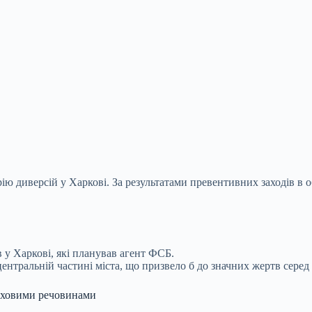
ю диверсій у Харкові. За результатами превентивних заходів в о
 у Харкові, які планував агент ФСБ.
центральній частині міста, що призвело б до значних жертв серед
буховими речовинами