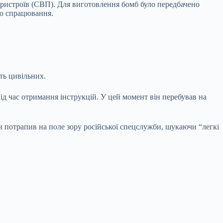
пристроїв (СВП). Для виготовлення бомб було передбачено
го спрацювання.
ть цивільних.
д час отримання інструкцій. У цей момент він перебував на
н потрапив на поле зору російської спецслужби, шукаючи “легкі