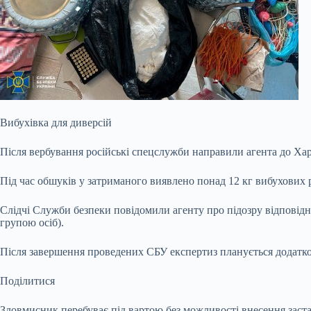
Вибухівка для диверсій
Після вербування російські спецслужби направили агента до Ха
Під час обшуків у затриманого виявлено понад 12 кг вибухових р
Слідчі Служби безпеки повідомили агенту про підозру відповідно
групою осіб).
Після завершення проведених СБУ експертиз планується додатко
Поділитися
Зловмисник перебуває під вартою без можливості внесення заста