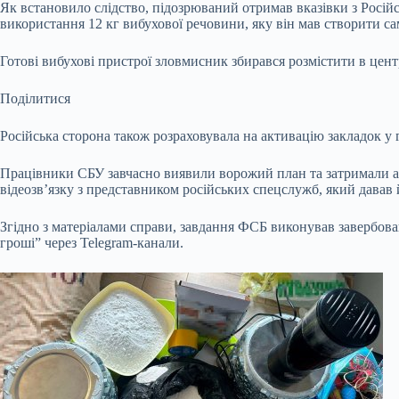
Як встановило слідство, підозрюваний отримав вказівки з Росі
використання 12 кг вибухової речовини, яку він мав створити 
Готові вибухові пристрої зловмисник збирався розмістити в цент
Поділитися
Російська сторона також розраховувала на активацію закладок у 
Працівники СБУ завчасно виявили ворожий план та затримали аге
відеозв’язку з представником російських спецслужб, який дава
Згідно з матеріалами справи, завдання ФСБ виконував завербова
гроші” через Telegram-канали.