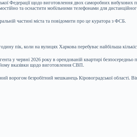
йської Федерації щодо виготовлення двох саморобних вибухових 
самостійно та оснастити мобільними телефонами для дистанційно
ральній частині міста та повідомити про це куратора з ФСБ.
годину пік, коли на вулицях Харкова перебуває найбільша кількіс
нта у червні 2026 року в орендованій квартирі безпосередньо пі
в йому вказівки щодо виготовлення СВП.
ний ворогом безробітний мешканець Кіровоградської області. Ві