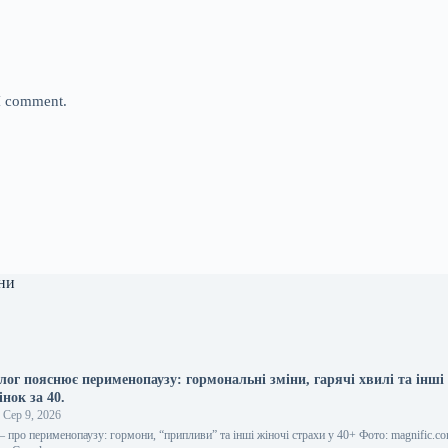
 I comment.
ни
лог пояснює перименопаузу: гормональні зміни, гарячі хвилі та інші
нок за 40.
Сер 9, 2026
 про перименопаузу: гормони, “припливи” та інші жіночі страхи у 40+ Фото: magnific.c