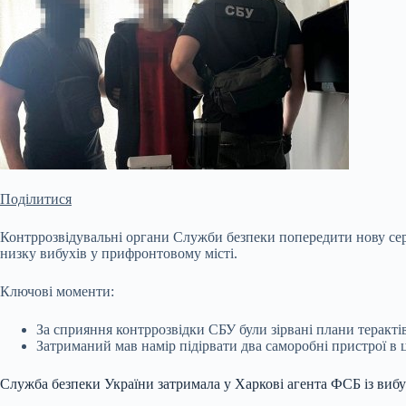
Поділитися
Контррозвідувальні органи Служби безпеки попередити нову сері
низку вибухів у прифронтовому місті.
Ключові моменти:
За сприяння контррозвідки СБУ були зірвані плани терактів
Затриманий мав намір підірвати два саморобні пристрої в 
Служба безпеки України затримала у Харкові агента ФСБ із ви