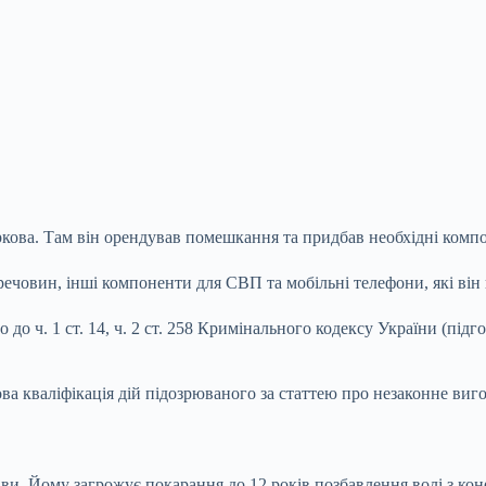
ркова. Там він орендував помешкання та придбав необхідні комп
ечовин, інші компоненти для СВП та мобільні телефони, які він 
 до ч. 1 ст. 14, ч. 2 ст. 258 Кримінального кодексу України (пі
ва кваліфікація дій підозрюваного за статтею про незаконне ви
ви. Йому загрожує покарання до 12 років позбавлення волі з кон