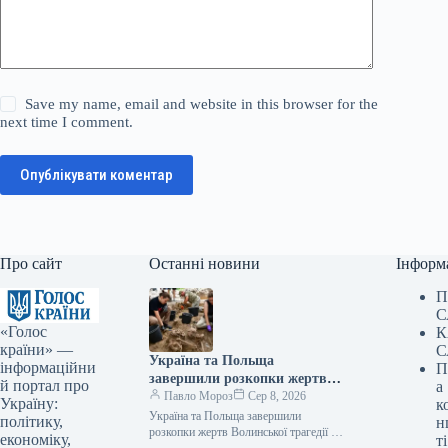
Save my name, email and website in this browser for the
next time I comment.
Опублікувати коментар
Про сайт
Останні новини
Інформ
П
С
«Голос
К
країни» —
С
Україна та Польща
інформаційни
П
завершили розкопки жертв
й портал про
а
Волинської трагедії у двох
Павло Мороз
Сер 8, 2026
Україну:
к
волинських селах.
Україна та Польща завершили
політику,
н
розкопки жертв Волинської трагедії у
економіку,
ті