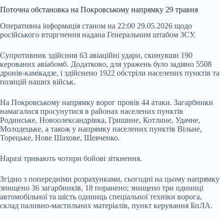
Поточна обстановка на Покровському напрямку 29 травня
Оперативна інформація станом на 22:00 29.05.2026 щодо
російського вторгнення надана Генеральним штабом ЗСУ.
Супротивник здійснив 63 авіаційні удари, скинувши 190
керованих авіабомб. Додатково, для уражень було задіяно 5508
дронів-камікадзе, і здійснено 1922 обстріли населених пунктів та
позицій наших військ.
На Покровському напрямку ворог провів 44 атаки. Загарбники
намагалися просунутися в районах населених пунктів
Родинське, Новоолександрівка, Гришине, Котлине, Удачне,
Молодецьке, а також у напрямку населених пунктів Вільне,
Торецьке, Нове Шахове, Шевченко.
Наразі тривають чотири бойові зіткнення.
Згідно з попередніми розрахунками, сьогодні на цьому напрямку
знищено 36 загарбників, 18 поранено; знищено три одиниці
автомобільної та шість одиниць спеціальної техніки ворога,
склад паливно-мастильних матеріалів, пункт керування БпЛА.