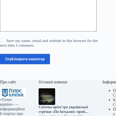
Save my name, email and website in this browser for the
next time I comment.
Опублікувати коментар
Про сайт
Останні новини
Інформ
П
С
«Голос
К
країни» —
С
Світова прем’єра української
інформаційни
П
стрічки «По батькові» пройде
й портал про
а