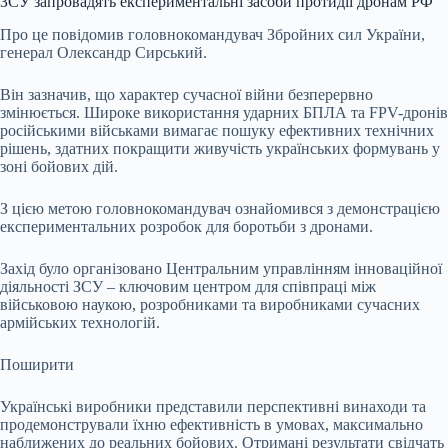
ЗСУ запровадять експериментальні засоби протидії дронам РФ
Про це повідомив головнокомандувач Збройних сил України,
генерал Олександр Сирський.
Він зазначив, що характер сучасної війни безперервно
змінюється. Широке використання ударних БПЛА та FPV-дронів
російськими військами вимагає пошуку ефективних технічних
рішень, здатних покращити живучість українських формувань у
зоні бойових дій.
З цією метою головнокомандувач ознайомився з демонстрацією
експериментальних розробок для боротьби з дронами.
Захід було організовано Центральним управлінням інноваційної
діяльності ЗСУ – ключовим центром для співпраці між
військовою наукою, розробниками та виробниками сучасних
армійських технологій.
Поширити
Українські виробники представили перспективні винаходи та
продемонстрували їхню ефективність в умовах, максимально
наближених до реальних бойових. Отримані результати свідчать