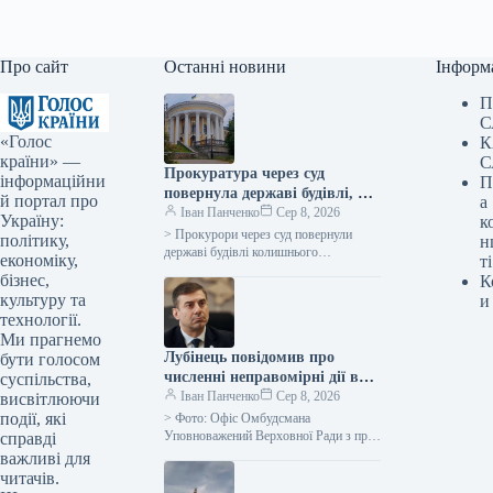
Про сайт
Останні новини
Інформ
П
С
«Голос
К
країни» —
С
Прокуратура через суд
інформаційни
П
повернула державі будівлі, які
й портал про
а
раніше належали Жовтневому
Іван Панченко
Сер 8, 2026
Україну:
к
палацу.
> Прокурори через суд повернули
політику,
н
державі будівлі колишнього
економіку,
ті
Жовтневого палацу, що є пам’яткою
бізнес,
К
культурної спадщини
культуру та
и
загальнодержавного значення та
технології.
однією з…
Ми прагнемо
Лубінець повідомив про
бути голосом
численні неправомірні дії в
суспільства,
Берегівському військкоматі
Іван Панченко
Сер 8, 2026
висвітлюючи
події, які
> Фото: Офіс Омбудсмана
Уповноважений Верховної Ради з прав
справді
людини Дмитро Лубінець повідомив
важливі для
про численні зловживання в
читачів.
Берегівському районному