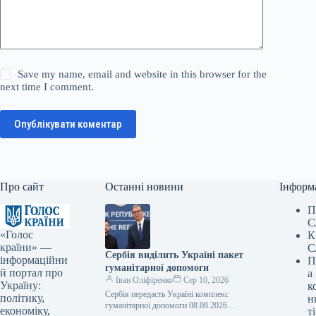
Save my name, email and website in this browser for the
next time I comment.
Опублікувати коментар
Про сайт
Останні новини
Інформ
П
С
«Голос
К
країни» —
С
Сербія виділить Україні пакет
інформаційни
П
гуманітарної допомоги
й портал про
а
Іван Оліфіренко
Сер 10, 2026
Україну:
к
Сербія передасть Україні комплекс
політику,
н
гуманітарної допомоги 08.08.2026
економіку,
ті