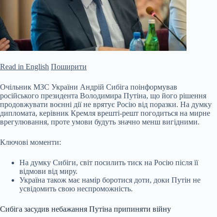
Read in English
Поширити
Очільник МЗС України Андрій Сибіга поінформував
російського президента Володимира Путіна, що його рішення
продовжувати воєнні дії не врятує Росію від поразки. На думку
дипломата, керівник Кремля врешті-решт погодиться на мирне
врегулювання, проте умови будуть значно менш вигідними.
Ключові моменти:
На думку Сибіги, світ посилить тиск на Росію після її
відмови від миру.
Україна також має намір боротися доти, доки Путін не
усвідомить свою
неспроможність.
Сибіга засудив небажання Путіна припиняти війну