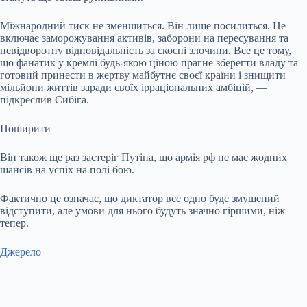
Міжнародний тиск не зменшиться. Він лише посилиться. Це
включає заморожування активів, заборони на пересування та
невідворотну відповідальність за скоєні злочини. Все це тому,
що фанатик у кремлі будь-якою ціною прагне зберегти владу та
готовий принести в жертву майбутнє своєї країни і знищити
мільйони життів заради своїх ірраціональних амбіцій, —
підкреслив Сибіга.
Поширити
Він також ще раз застеріг Путіна, що армія рф не має жодних
шансів на успіх на полі бою.
Фактично це означає, що диктатор все одно буде змушений
відступити, але умови для нього будуть значно гіршими, ніж
тепер.
Джерело