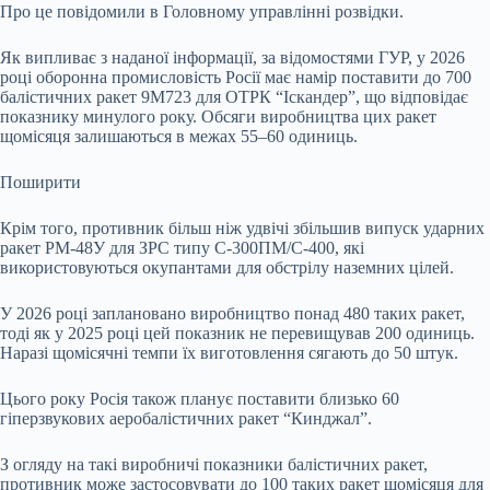
Про це повідомили в Головному управлінні розвідки.
Як випливає з наданої інформації, за відомостями ГУР, у 2026
році оборонна промисловість Росії має намір поставити до 700
балістичних ракет 9М723 для ОТРК “Іскандер”, що відповідає
показнику минулого року. Обсяги виробництва цих ракет
щомісяця залишаються в межах 55–60 одиниць.
Поширити
Крім того, противник більш ніж удвічі збільшив випуск ударних
ракет РМ-48У для ЗРС типу С-300ПМ/С-400, які
використовуються окупантами для обстрілу наземних цілей.
У 2026 році заплановано виробництво понад 480 таких ракет,
тоді як у 2025 році цей показник не перевищував 200 одиниць.
Наразі щомісячні темпи їх виготовлення сягають до 50 штук.
Цього року Росія також планує поставити близько 60
гіперзвукових аеробалістичних ракет “Кинджал”.
З огляду на такі виробничі показники балістичних ракет,
противник може застосовувати до 100 таких ракет щомісяця для