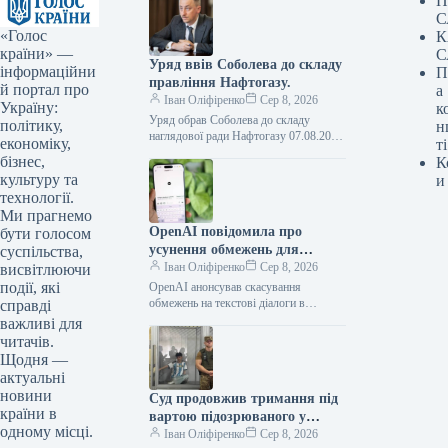
П
С
«Голос
К
країни» —
С
Уряд ввів Соболева до складу
інформаційни
П
правління Нафтогазу.
й портал про
а
Іван Оліфіренко
Сер 8, 2026
Україну:
к
Уряд обрав Соболева до складу
політику,
н
наглядової ради Нафтогазу 07.08.2026
економіку,
ті
16:53 Укрінформ Кабмін призначив
бізнес,
К
заступника голови Офісу Президента
культуру та
и
Олексія Соболева представником…
технології.
Ми прагнемо
OpenAI повідомила про
бути голосом
усунення обмежень для
суспільства,
текстових розмов у ChatGPT
Іван Оліфіренко
Сер 8, 2026
висвітлюючи
на безкоштовних планах
події, які
OpenAI анонсував скасування
обмежень на текстові діалоги в
справді
ChatGPT для безкоштовних планів
важливі для
07.08.2026 16:59 Укрінформ
читачів.
Американська компанія OpenAI
Щодня —
заявила, що…
актуальні
новини
Суд продовжив тримання під
країни в
вартою підозрюваного у
одному місці.
вбивстві Фаріон на два
Іван Оліфіренко
Сер 8, 2026