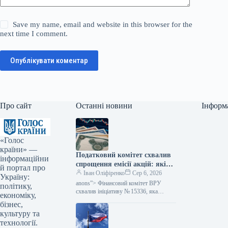
Save my name, email and website in this browser for the
next time I comment.
Опублікувати коментар
Про сайт
Останні новини
Інформ
«Голос
країни» —
Податковий комітет схвалив
інформаційни
спрощення емісії акцій: які
й портал про
зміни очікуються — Мінфін
Іван Оліфіренко
Сер 6, 2026
Україну:
anons”> Фінансовий комітет ВРУ
політику,
схвалив ініціативу № 15336, яка
економіку,
пропонує полегшити процес емісії
бізнес,
цінних паперів. Цей акт покликаний
культуру та
скоротити бюрократичні перешкоди,…
технології.