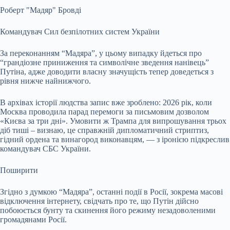
Роберт "Мадяр" Бровді
Командувач Сил безпілотних систем України
За переконанням “Мадяра”, у цьому випадку йдеться про
“грандіозне приниження та символічне зведення нанівець”
Путіна, адже доводити власну значущість тепер доведеться з
рівня нижче найнижчого.
В архівах історії людства запис вже зроблено: 2026 рік, коли
Москва проводила парад перемоги за письмовим дозволом
«Києва за три дні». Умовити ж Трампа для випрошування трьох
діб тиші – визнаю, це справжній дипломатичний стриптиз,
гідний ордена та винагород виконавцям, — з іронією підкреслив
командувач СБС України.
Поширити
Згідно з думкою “Мадяра”, останні події в Росії, зокрема масові
відключення інтернету, свідчать про те, що Путін дійсно
побоюється бунту та скинення його режиму незадоволеними
громадянами Росії.