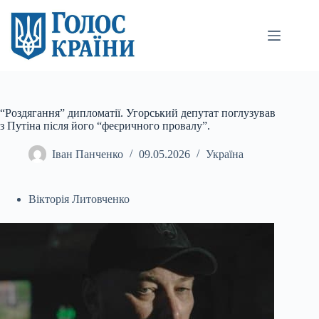
Перейти
до
вмісту
“Роздягання” дипломатії. Угорський депутат поглузував
з Путіна після його “феєричного провалу”.
Іван Панченко
09.05.2026
Україна
Вікторія Литовченко