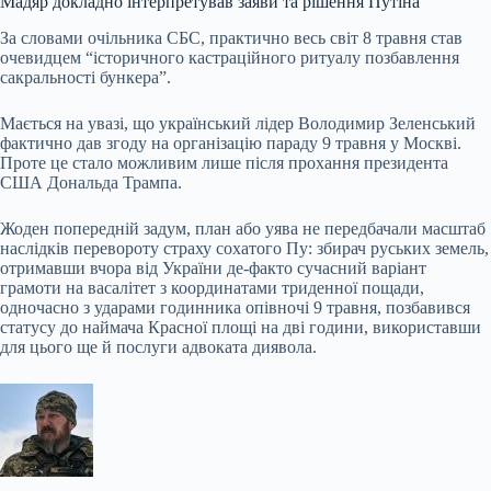
Мадяр докладно інтерпретував заяви та рішення Путіна
За словами очільника СБС, практично весь світ 8 травня став
очевидцем “історичного кастраційного ритуалу позбавлення
сакральності бункера”.
Мається на увазі, що український лідер Володимир Зеленський
фактично дав згоду на організацію параду 9 травня у Москві.
Проте це стало можливим лише після прохання президента
США Дональда Трампа.
Жоден попередній задум, план або уява не передбачали масштаб
наслідків перевороту страху сохатого Пу: збирач руських земель,
отримавши вчора від України де-факто сучасний варіант
грамоти на васалітет з координатами триденної пощади,
одночасно з ударами годинника опівночі 9 травня, позбавився
статусу до наймача Красної площі на дві години, використавши
для цього ще й послуги адвоката диявола.