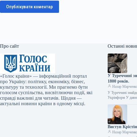
Опублікувати коментар
Про сайт
Останні нови
«Голос країни» — інформаційний портал
У Туреччині з
про Україну: політику, економіку, бізнес,
1800 років.
культуру та технології. Ми прагнемо бути
Назар Марченк
голосом суспільства, висвітлюючи події, які
У Туреччині знайд
справді важливі для читачів. Щодня —
Укрінформ У давн
актуальні новини країни в одному місці.
Виступ Крістін
Назар Марченк