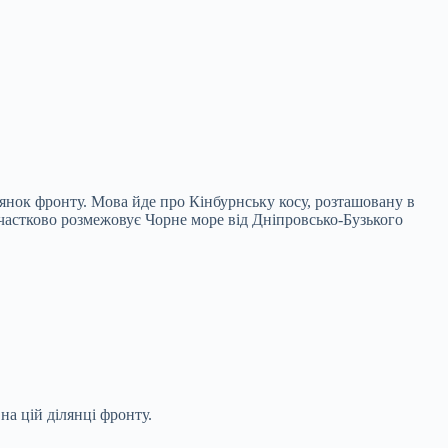
ілянок фронту. Мова йде про Кінбурнську косу, розташовану в
і частково розмежовує Чорне море від Дніпровсько-Бузького
на цій ділянці фронту.