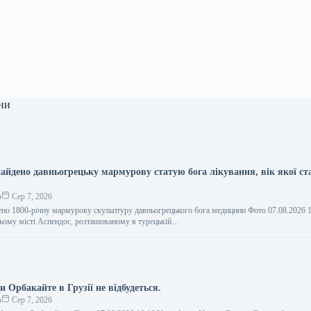
ни
найдено давньогрецьку мармурову статую бога лікування, вік якої с
о
Сер 7, 2026
ено 1800-річну мармурову скульптуру давньогрецького бога медицини Фото 07.08.2026 
ьому місті Аспендос, розташованому в турецькій…
и Орбакайте в Грузії не відбудеться.
о
Сер 7, 2026