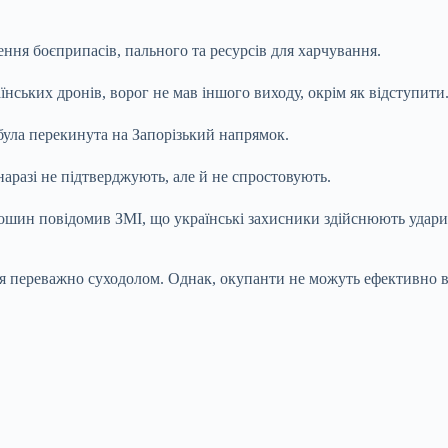
зення боєприпасів, пального та ресурсів для харчування.
їнських дронів, ворог не мав іншого виходу, окрім як відступити
була перекинута на Запорізький напрямок.
разі не підтверджують, але й не спростовують.
ин повідомив ЗМІ, що українські захисники здійснюють удари 
я переважно суходолом. Однак, окупанти не можуть ефективно ви