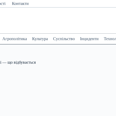
сті
Контакти
Агрополітика
Культура
Суспільство
Інциденти
Технол
сі — що відбувається