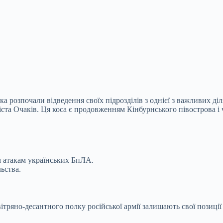
ка розпочали відведення своїх підрозділів з однієї з важливих д
 міста Очаків. Ця коса є продовженням Кінбурнського півострова 
м атакам
українських БпЛА.
ьства.
ітряно-десантного полку російської армії залишають свої позиції 