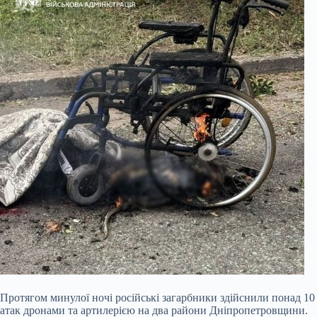
Протягом минулої ночі російські загарбники здійснили понад 10
атак дронами та артилерією на два райони Дніпропетровщини.