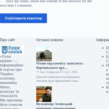
Save my name, email and website in this browser for the
next time I comment.
Опублікувати коментар
Про сайт
Останні новини
Інформ
П
С
«Голос
К
країни» —
С
Члени парламенту запитують
інформаційни
П
Корчинського про
й портал про
а
призначення міністра
Іван Оліфіренко
Сер 6, 2026
Україну:
к
цифрової трансформації без
Депутати вимагають від Корецького
політику,
н
узгодження з комітетом
пояснень щодо призначення глави
економіку,
ті
Мінцифри без обговорення в комітеті
Верховної Ради.
бізнес,
К
ВР 06.08.2026 17:02 Укрінформ Члени
культуру та
и
комітету Верховної…
технології.
Ми прагнемо
Володимир Зеленський
бути голосом
припинив повноваження
суспільства,