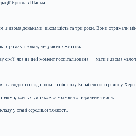
трації Ярослав Шанько.
м із двома доньками, віком шість та три роки. Вони отримали мін
к отримав травми, несумісні з життям.
у сім’ї, яка на цей момент госпіталізована — мати з двома мало
в внаслідок сьогоднішнього обстрілу Корабельного району Херсон
 травми, контузії, а також осколкового поранення ноги.
аду у стані середньої тяжкості.