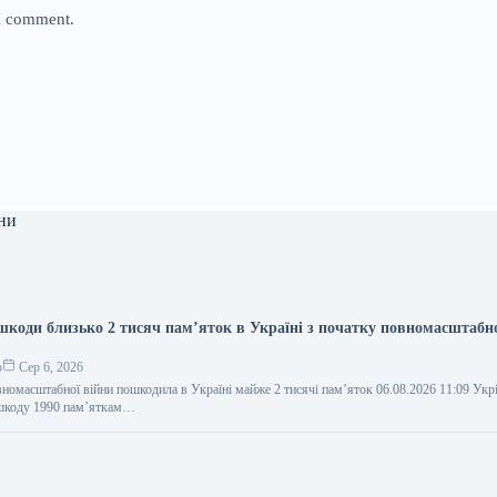
 I comment.
ни
 шкоди близько 2 тисяч пам’яток в Україні з початку повномасштабн
о
Сер 6, 2026
вномасштабної війни пошкодила в Україні майже 2 тисячі пам’яток 06.08.2026 11:09 Ук
 шкоду 1990 пам’яткам…