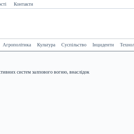
сті
Контакти
Агрополітика
Культура
Суспільство
Інциденти
Технол
активних систем залпового вогню, внаслідок