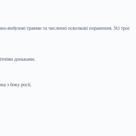
но-вибухові травми та численні осколкові поранення. Усі троє
літніми доньками.
а з боку росії.