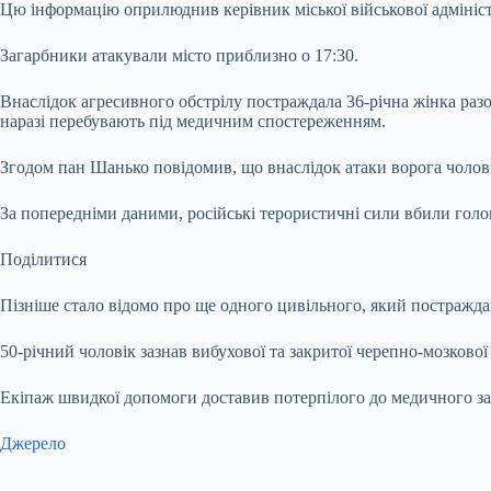
Цю інформацію оприлюднив керівник міської військової адмініс
Загарбники атакували місто приблизно о 17:30.
Внаслідок агресивного обстрілу постраждала 36-річна жінка разо
наразі перебувають під медичним спостереженням.
Згодом пан Шанько повідомив, що внаслідок атаки ворога чолові
За попередніми даними, російські терористичні сили вбили голов
Поділитися
Пізніше стало відомо про ще одного цивільного, який постражда
50-річний чоловік зазнав вибухової та закритої черепно-мозкової
Екіпаж швидкої допомоги доставив потерпілого до медичного закл
Джерело