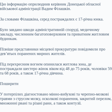
Цю інформацію оприлюднив керівник Донецької обласної
військової адміністрації Вадим Філашкін.
За словами Філашкіна, серед постраждалих є 17-річна юнка.
Було завдано шкоди адміністративній споруді, медичному
закладу, численним багатоповерховим та приватним житловим
будинкам.
Пізніше представники місцевої прокуратури повідомили про
дев’ятьох поранених мирних жителів.
Під перехресним вогнем опинилася житлова зона, де
постраждали шестеро жінок віком від 48 до 75 років, чоловіки 59
та 68 років, а також 17-річна дівчина.
Поширити
У потерпілих діагностовано мінно-вибухові та черепно-мозкові
травми з струсом мозку, осколкові поранення, закритий перелом,
множинні рвані та різані рани, а також контузії.