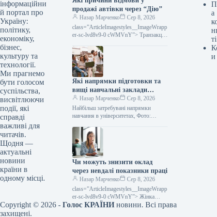
Які причини відмови у
інформаційни
П
продажі автівки через “Дію”
й портал про
а
Назар Марченко
Сер 8, 2026
Україну:
к
class=”ArticleImagestyles__ImageWrapp
політику,
н
er-sc-lvd8v9-0 cWMVnY”> Транзакції
економіку,
ті
з продажу автомобілів через
бізнес,
К
застосунок «Дія» можуть бути
культуру та
и
відхилені: що робити та куди
технології.
звертатися, Фото: magnificМожливість
Ми прагнемо
продати…
Які напрямки підготовки та
бути голосом
вищі навчальні заклади
суспільства,
обирають абітурієнти у 2026
Назар Марченко
Сер 8, 2026
висвітлюючи
році
події, які
Найбільш затребувані напрямки
навчання в університетах, Фото:
справді
magnificНезважаючи на незмінну
важливі для
привабливість менеджменту,
читачів.
психології та філології, поточна
Щодня —
вступна кампанія виявила й…
актуальні
новини
Чи можуть знизити оклад
країни в
через невдалі показники праці
одному місці.
Назар Марченко
Сер 8, 2026
class=”ArticleImagestyles__ImageWrapp
er-sc-lvd8v9-0 cWMVnY”> Жінка
Copyright © 2026 -
Голос КРАЇНИ
новини. Всі права
працює за компʼютером, Фото:
magnificПрацедавцям заборонено
захищені.