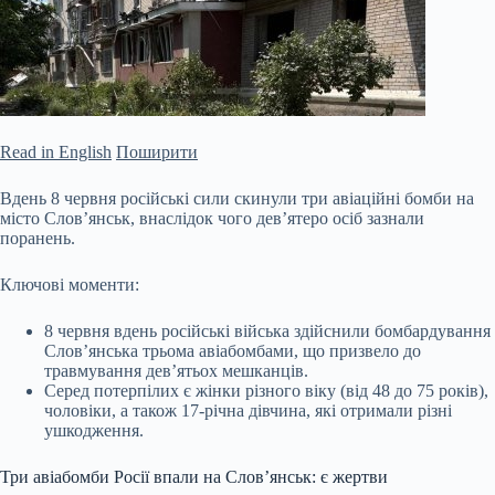
Read in English
Поширити
Вдень 8 червня російські сили скинули три авіаційні бомби на
місто Слов’янськ, внаслідок чого дев’ятеро осіб зазнали
поранень.
Ключові моменти:
8 червня вдень російські війська здійснили бомбардування
Слов’янська трьома авіабомбами, що призвело до
травмування дев’ятьох мешканців.
Серед потерпілих є жінки різного віку (від 48 до 75 років),
чоловіки, а також 17-річна дівчина, які отримали різні
ушкодження.
Три авіабомби Росії впали на Слов’янськ: є жертви