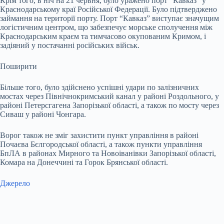
Крім того, в ніч на 21 червня, було уражено порт “Кавказ” у
Краснодарському краї Російської Федерації. Було підтверджено
займання на території порту. Порт “Кавказ” виступає значущим
логістичним центром, що забезпечує морське сполучення між
Краснодарським краєм та тимчасово окупованим Кримом, і
задіяний у постачанні російських військ.
Поширити
Більше того, було здійснено успішні удари по залізничних
мостах через Північнокримський канал у районі Роздольного, у
районі Петерсгагена Запорізької області, а також по мосту через
Сиваш у районі Чонгара.
Ворог також не зміг захистити пункт управління в районі
Почаєва Бєлгородської області, а також пункти управління
БпЛА в районах Мирного та Новоіванівки Запорізької області,
Комара на Донеччині та Горок Брянської області.
Джерело