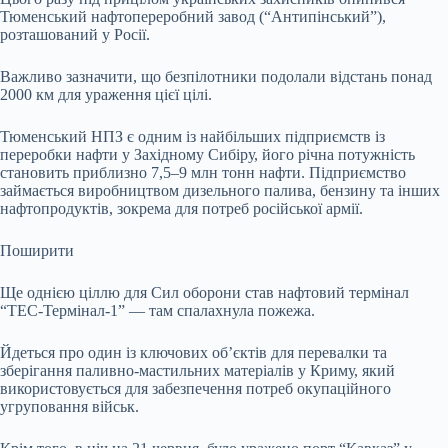
Тюменський нафтопереробний завод (“Антипінський”),
розташований у Росії.
Важливо зазначити, що безпілотники подолали відстань понад
2000 км для ураження цієї цілі.
Тюменський НПЗ є одним із найбільших підприємств із
переробки нафти у Західному Сибіру, його річна потужність
становить приблизно 7,5–9 млн тонн нафти. Підприємство
займається виробництвом дизельного палива, бензину та інших
нафтопродуктів, зокрема для потреб російської армії.
Поширити
Ще однією ціллю для Сил оборони став нафтовий термінал
“ТЕС-Термінал-1” — там спалахнула пожежа.
Йдеться про один із ключових об’єктів для перевалки та
зберігання паливно-мастильних матеріалів у Криму, який
використовується для забезпечення потреб окупаційного
угруповання військ.