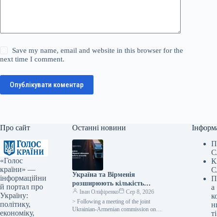
Save my name, email and website in this browser for the
next time I comment.
Опублікувати коментар
Про сайт
Останні новини
Інформ
П
С
«Голос
К
країни» —
С
Україна та Вірменія
інформаційни
П
розширюють кількість
й портал про
а
дозволів для міжнародних
Іван Оліфіренко
Сер 8, 2026
Україну:
к
автомобільних перевезень,
> Following a meeting of the joint
політику,
н
додаючи 600 одиниць
Ukrainian-Armenian commission on
економіку,
ті