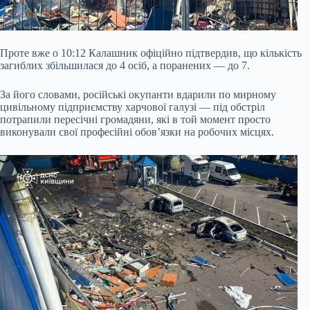
Проте вже о 10:12 Калашник офіційно підтвердив, що кількість
загиблих збільшилася до 4 осіб, а поранених — до 7.
За його словами, російські окупанти вдарили по мирному
цивільному підприємству харчової галузі — під обстріл
потрапили пересічні громадяни, які в той момент просто
виконували свої професійні обов’язки на робочих місцях.