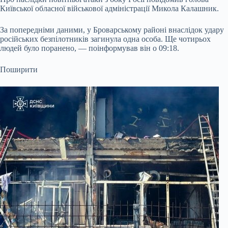
Київської обласної військової адміністрації Микола Калашник.
За попередніми даними, у Броварському районі внаслідок удару
російських безпілотників загинула одна особа. Ще чотирьох
людей було поранено, — поінформував він о 09:18.
Поширити