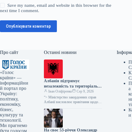
Save my name, email and website in this browser for the
next time I comment.
Опублікувати коментар
Про сайт
Останні новини
Інформ
П
С
«Голос
К
країни» —
С
Албанія підтримує
інформаційни
П
незалежність та територіальну
й портал про
а
цілісність України, а також
Іван Оліфіренко
Сер 9, 2026
Україну:
к
суверенітет Косова, – заявило
“> Міністерство закордонних справ
політику,
н
МЗС напередодні візиту
Албанії висловлює привітання щодо
економіку,
ті
візиту глави української держави
Зеленського до Белграда
бізнес,
К
Володимира Зеленського до Сербії,
культуру та
и
підтверджуючи свою позицію щодо…
технології.
Ми прагнемо
На своє 53-річчя Олександр
бути голосом