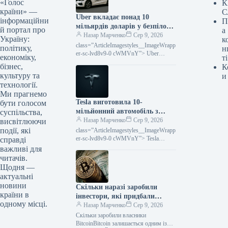
«Голос
К
країни» —
С
Uber вкладає понад 10
інформаційни
П
мільярдів доларів у безпілотні
й портал про
а
таксі
Назар Марченко
Сер 9, 2026
Україну:
к
class=”ArticleImagestyles__ImageWrapp
політику,
н
er-sc-lvd8v9-0 cWMVnY”> Uber
економіку,
ті
розвиває мережу роботаксіUber має
бізнес,
К
намір вкласти понад 10 мільярдів
культуру та
и
доларів у розширення мережі
технології.
роботаксі протягом найбли নীতিлких…
Ми прагнемо
Tesla виготовила 10-
бути голосом
мільйонний автомобіль з
суспільства,
електричним двигуном.
Назар Марченко
Сер 9, 2026
висвітлюючи
події, які
class=”ArticleImagestyles__ImageWrapp
er-sc-lvd8v9-0 cWMVnY”> Tesla
справді
подолала позначку у 10 млн автоTesla
важливі для
досягла визначної віхи — компанія
читачів.
виробл 10-мільйонний електричний
Щодня —
транспортний засіб.Цю новину
актуальні
оприлюднив…
новини
Скільки наразі заробили
країни в
інвестори, які придбали
одному місці.
Bitcoin десятиліття тому
Назар Марченко
Сер 9, 2026
Скільки заробили власники
BitcoinBitcoin залишається одним із