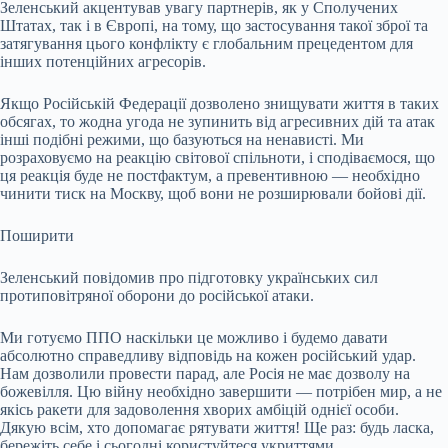
Зеленський акцентував увагу партнерів, як у Сполучених
Штатах, так і в Європі, на тому, що застосування такої зброї та
затягування цього конфлікту є глобальним прецедентом для
інших потенційних агресорів.
Якщо Російській Федерації дозволено знищувати життя в таких
обсягах, то жодна угода не зупинить від агресивних дій та атак
інші подібні режими, що базуються на ненависті. Ми
розраховуємо на реакцію світової спільноти, і сподіваємося, що
ця реакція буде не постфактум, а превентивною — необхідно
чинити тиск на Москву, щоб вони не розширювали бойові дії.
Поширити
Зеленський повідомив про підготовку українських сил
протиповітряної оборони до російської атаки.
Ми готуємо ППО наскільки це можливо і будемо давати
абсолютно справедливу відповідь на кожен російський удар.
Нам дозволили провести парад, але Росія не має дозволу на
божевілля. Цю війну необхідно завершити — потрібен мир, а не
якісь ракети для задоволення хворих амбіцій однієї особи.
Дякую всім, хто допомагає рятувати життя! Ще раз: будь ласка,
бережіть себе і сьогодні користуйтеся укриттями.