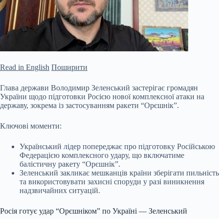
Read in English
Поширити
Глава держави Володимир Зеленський застерігає громадян
України щодо підготовки Росією нової комплексної атаки на
державу, зокрема із застосуванням ракети “Орєшнік”.
Ключові моменти:
Український лідер попереджає про підготовку Російською
Федерацією комплексного удару, що включатиме
балістичну ракету “Орєшнік”.
Зеленський закликає мешканців країни зберігати пильність
та використовувати захисні споруди у разі виникнення
надзвичайних ситуацій.
Росія
готує удар “Орєшніком” по Україні — Зеленський