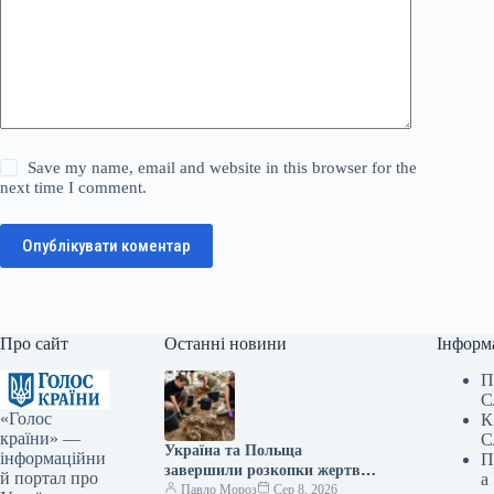
Save my name, email and website in this browser for the
next time I comment.
Опублікувати коментар
Про сайт
Останні новини
Інформ
П
С
«Голос
К
країни» —
С
Україна та Польща
інформаційни
П
завершили розкопки жертв
й портал про
а
Волинської трагедії у двох
Павло Мороз
Сер 8, 2026