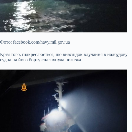
Фото: facebook.com/navy.mil.gov.ua
Крім того, підкреслюється, що внаслідок влучання в надбудову
судна на його борту спалахнула пожежа.