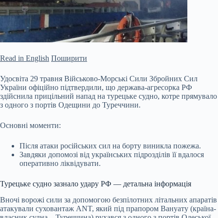
Read in English
Поширити
Удосвіта 29 травня Військово-Морські Сили Збройних Сил
України офіційно підтвердили, що держава-агресорка РФ
здійснила прицільний напад на турецьке судно, котре прямувало
з одного з портів Одещини до Туреччини.
Основні моменти:
Після атаки російських сил на борту виникла пожежа.
Завдяки допомозі від українських підрозділів її вдалося
оперативно ліквідувати.
Турецьке судно зазнало удару РФ — детальна інформація
Вночі ворожі сили за допомогою
безпілотних літальних апаратів
атакували суховантаж ANT, який під прапором Вануату (країна-
власник судна – Туреччина) рухався з одного з портів Одеської