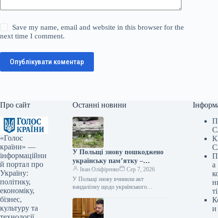
Save my name, email and website in this browser for the
next time I comment.
Опублікувати коментар
Про сайт
Останні новини
Інформ
П
С
«Голос
К
країни» —
С
У Польщі знову пошкоджено
інформаційни
П
українську пам’ятку –
й портал про
а
посольство вимагає від влади
Іван Оліфіренко
Сер 7, 2026
Україну:
к
вжити заходів
У Польщі знову вчинили акт
політику,
н
вандалізму щодо українського
економіку,
ті
меморіалу – посольство вимагає
бізнес,
К
реакції влади Фото 06.08.2026 14:26
культуру та
и
Укрінформ Посольство України…
технології.