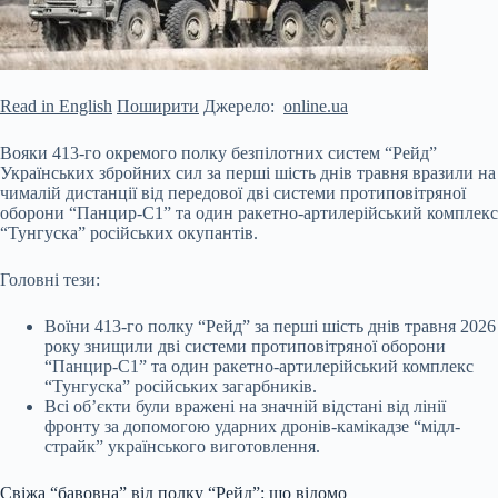
Read in English
Поширити
Джерело:
online.ua
Вояки 413-го окремого полку безпілотних систем “Рейд”
Українських збройних сил за перші шість днів травня вразили на
чималій дистанції від передової дві системи протиповітряної
оборони “Панцир-С1” та один ракетно-артилерійський комплекс
“Тунгуска”
російських окупантів.
Головні тези:
Воїни 413-го полку “Рейд” за перші шість днів травня 2026
року знищили дві системи протиповітряної оборони
“Панцир-С1” та один ракетно-артилерійський комплекс
“Тунгуска” російських загарбників.
Всі об’єкти були вражені на значній відстані від лінії
фронту за допомогою ударних дронів-камікадзе “мідл-
страйк” українського виготовлення.
Свіжа “бавовна” від полку “Рейд”: що відомо