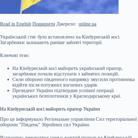
Read in English
Поширити
Джерело:
online.ua
Український стяг було встановлено на Кінбурнській косі.
Загарбники залишають раніше зайняті території.
Ключові тези:
На Кінбурнській косі майорить український прапор,
загарбники почали відступати з зайнятих позицій.
Сили оборони південного напрямку змусили противника
відійти після потужних вогневих ударів.
Президент України підтвердив успішні операції
українських безпілотників у Краснодарському краї.
На Кінбурнській косі майорить прапор України
Про
це інформувало Регіональне управління Сил територіальної
оборони "Південь" Збройних сил України.
Відеозапис демонструє синьо-жовтий прапор на Кінбурнській