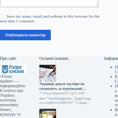
Save my name, email and website in this browser for the
next time I comment.
Опублікувати коментар
Про сайт
Останні новини
Інформ
П
С
«Голос
К
країни» —
С
Українці дедалі частіше не
інформаційни
П
сплачують за комунальні
й портал про
а
послуги: які саме платежі
Назар Марченко
Сер 8, 2026
Україну:
к
накопичуються найчастіше
class=”ArticleImagestyles__ImageWrapp
політику,
н
er-sc-lvd8v9-0 cWMVnY”> У першій
економіку,
ті
половині 2026 року в Україні було
бізнес,
К
розпочато понад 108 тисяч нових
культуру та
и
виконавчих проваджень стосовно