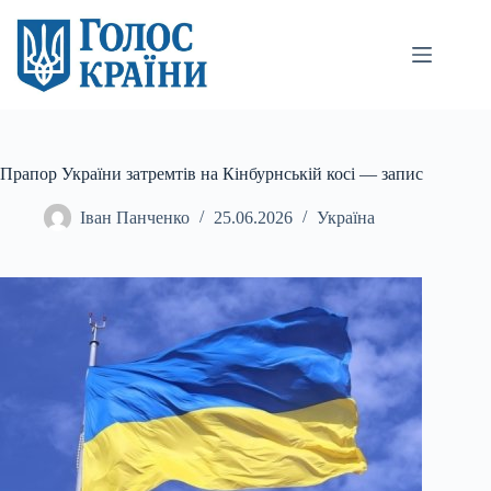
Перейти
до
вмісту
Прапор України затремтів на Кінбурнській косі — запис
Іван Панченко
25.06.2026
Україна