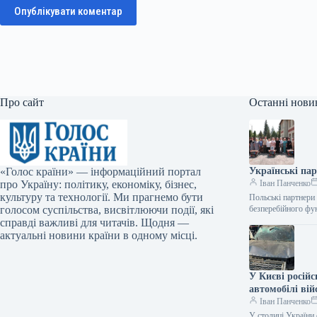
Опублікувати коментар
Про сайт
Останні нови
«Голос країни» — інформаційний портал
Українські па
про Україну: політику, економіку, бізнес,
Іван Панченко
культуру та технології. Ми прагнемо бути
Польські партнери
голосом суспільства, висвітлюючи події, які
безперебійного фу
справді важливі для читачів. Щодня —
актуальні новини країни в одному місці.
У Києві російс
автомобілі вій
Іван Панченко
У столиці України 