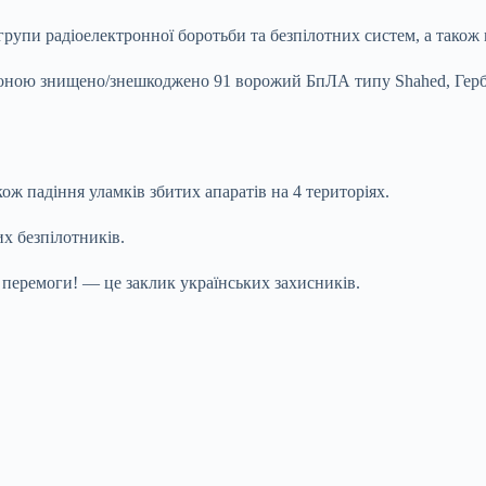
, групи радіоелектронної боротьби та безпілотних систем, а тако
оною знищено/знешкоджено 91 ворожий БпЛА типу Shahed, Гербер
кож падіння уламків збитих апаратів на 4 територіях.
х безпілотників.
перемоги! — це заклик українських захисників.