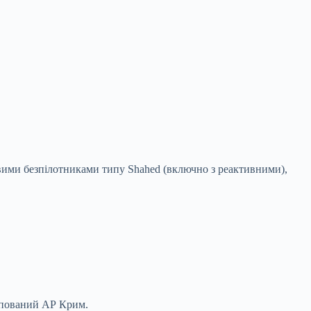
овими безпілотниками типу Shahed (включно з реактивними),
купований АР Крим.