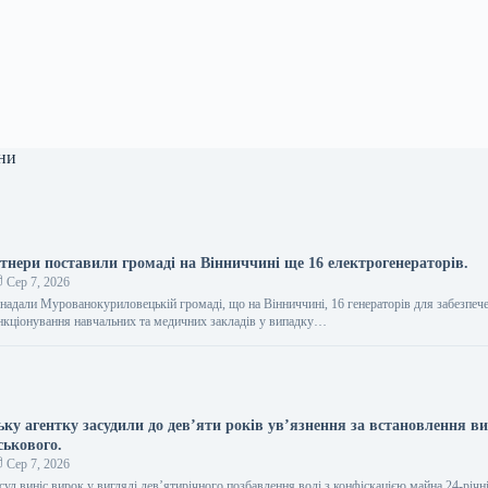
ни
ртнери поставили громаді на Вінниччині ще 16 електрогенераторів.
Сер 7, 2026
 надали Мурованокуриловецькій громаді, що на Вінниччині, 16 генераторів для забезпеч
нкціонування навчальних та медичних закладів у випадку…
ьку агентку засудили до дев’яти років ув’язнення за встановлення ви
ськового.
Сер 7, 2026
суд виніс вирок у вигляді дев’ятирічного позбавлення волі з конфіскацією майна 24-річн