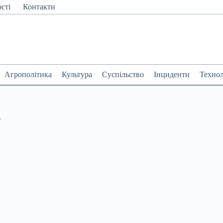
сті
Контакти
Агрополітика
Культура
Суспільство
Інциденти
Технол
т