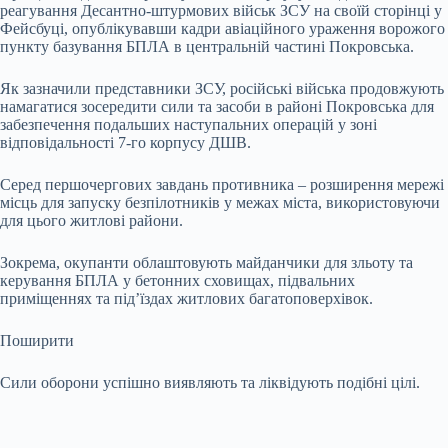
реагування Десантно-штурмових військ ЗСУ на своїй сторінці у
Фейсбуці, опублікувавши кадри авіаційного ураження ворожого
пункту базування БПЛА в центральній частині Покровська.
Як зазначили представники ЗСУ, російські війська продовжують
намагатися зосередити сили та засоби в районі Покровська для
забезпечення подальших наступальних операцій у зоні
відповідальності 7-го корпусу ДШВ.
Серед першочергових завдань противника – розширення мережі
місць для запуску безпілотників у межах міста, використовуючи
для цього житлові райони.
Зокрема, окупанти облаштовують майданчики для зльоту та
керування БПЛА у бетонних сховищах, підвальних
приміщеннях та під’їздах житлових багатоповерхівок.
Поширити
Сили оборони успішно виявляють та ліквідують подібні цілі.