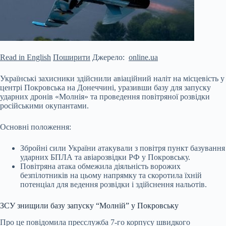
Read in English
Поширити
Джерело:
online.ua
Українські захисники здійснили авіаційний наліт на місцевість у
центрі Покровська на Донеччині, уразивши базу для запуску
ударних дронів «Молнія» та проведення повітряної розвідки
росі
йськими окупантами.
Основні положення:
Збройні сили України атакували з повітря пункт базування
ударних БПЛА та авіарозвідки РФ у Покровську.
Повітряна атака обмежила діяльність ворожих
безпілотників на цьому напрямку та скоротила їхній
потенціал для ведення розвідки і здійснення нальотів.
ЗСУ знищили базу запуску “Молній” у Покровську
Про це повідомила пресслужба 7-го корпусу швидкого