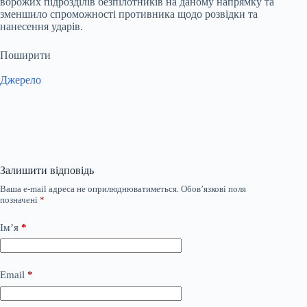
ворожих підрозділів безпілотників на даному напрямку та
зменшило спроможності противника щодо розвідки та
нанесення ударів.
Поширити
Джерело
Залишити відповідь
Ваша e-mail адреса не оприлюднюватиметься.
Обов’язкові поля
позначені
*
Ім’я
*
Email
*