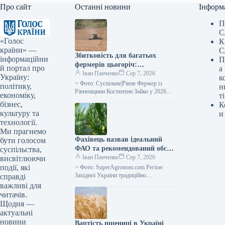
Про сайт
Останні новини
Інформ
П
С
«Голос
К
країни» —
С
Збитковість для багатьох
інформаційни
П
фермерів цьогоріч:
й портал про
а
рівненський аграрій про ціни
Іван Панченко
Сер 7, 2026
Україну:
к
на зерно —
> Фото: Суспільне|Рівне Фермер із
політику,
н
SuperAgronom.com
Рівненщини Костянтин Зайко у 2026
економіку,
ті
році отримав врожайність пшениці на
бізнес,
К
рівні 5 т/га. Це приблизно…
культуру та
и
технології.
Ми прагнемо
Фахівець назвав ідеальний
бути голосом
ФАО та рекомендований обсяг
суспільства,
посіву кукурудзи на силос для
Іван Панченко
Сер 7, 2026
висвітлюючи
західного регіону України —
події, які
> Фото: SuperAgronom.com Регіон
SuperAgronom.com
Західної України традиційно
справді
вирізнявся помірним кліматом та
важливі для
достатньою кількістю опадів, що
читачів.
сприяло його вважати зоною з…
Щодня —
актуальні
новини
Вартість пшениці в Україні