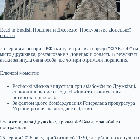
Read in English
Поширити
Джерело:
Прокуратура Донецької
області
25 червня агресори з РФ скинули три авіаснаряди “ФАБ-250” на
місто Дружківка, розташоване в Донецькій області. В результаті
атаки загинула одна особа, ще чотири отримали поранення.
Ключові моменти:
Російські війська випустили три авіабомби по Дружківці,
спричинивши смерть однієї жінки та травмування
чотирьох інших осіб.
За фактом цього бомбардування Генеральна прокуратура
України розпочала досудове слідство.
Росія атакувала
Дружківку трьома ФАБами, є загиблі та
постраждалі
25 червня 2026 року, приблизно об 11:30, загарбники скинули на