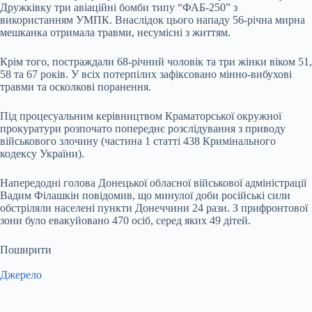
Дружківку три авіаційні бомби типу “ФАБ-250” з
використанням УМПК. Внаслідок цього нападу 56-річна мирна
мешканка отримала травми, несумісні з життям.
Крім того, постраждали 68-річний чоловік та три жінки віком 51,
58 та 67 років. У всіх потерпілих зафіксовано мінно-вибухові
травми та осколкові поранення.
Під процесуальним керівництвом Краматорської окружної
прокуратури розпочато попереднє розслідування з приводу
військового злочину (частина 1 статті 438 Кримінального
кодексу України).
Напередодні голова Донецької обласної військової адміністрації
Вадим Філашкін повідомив, що минулої доби російські сили
обстріляли населені пункти Донеччини 24 рази. З прифронтової
зони було евакуйовано 470 осіб, серед яких 49 дітей.
Поширити
Джерело