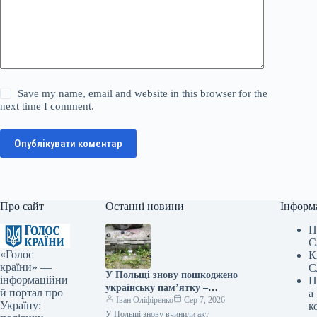
Save my name, email and website in this browser for the
next time I comment.
Опублікувати коментар
Про сайт
Останні новини
Інформ
П
С
«Голос
К
країни» —
С
У Польщі знову пошкоджено
інформаційни
П
українську пам’ятку –
й портал про
а
посольство вимагає від влади
Іван Оліфіренко
Сер 7, 2026
Україну:
к
вжити заходів
У Польщі знову вчинили акт