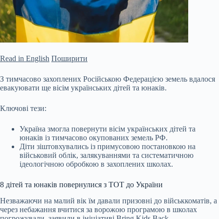
Read in English
Поширити
З тимчасово захоплених Російською Федерацією земель вдалося
евакуювати ще вісім українських дітей та юнаків.
Ключові тези:
Україна змогла повернути вісім українських дітей та
юнаків із тимчасово окупованих земель РФ.
Діти зіштовхувались із примусовою постановкою на
військовий облік, залякуваннями та систематичною
ідеологічною обробкою в захоплених школах.
8 дітей та юнаків повернулися з ТОТ до України
Незважаючи на малий вік їм давали призовні до
військкоматів, а
через небажання вчитися за ворожою програмою в школах
погрожували, заявили в ініціативі Bring Kids Back.