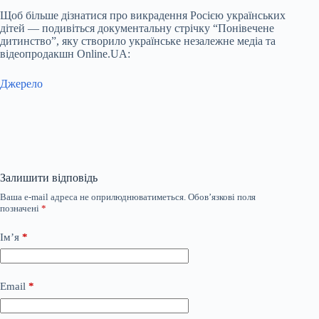
Щоб більше дізнатися про викрадення Росією українських
дітей — подивіться документальну стрічку “Понівечене
дитинство”, яку створило українське незалежне медіа та
відеопродакшн Online.UA:
Джерело
Залишити відповідь
Ваша e-mail адреса не оприлюднюватиметься.
Обов’язкові поля
позначені
*
Ім’я
*
Email
*