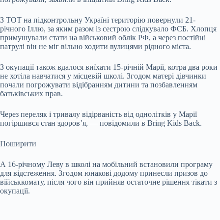
З ТОТ на підконтрольну Україні територію повернули 21-
річного Іллю, за яким разом із сестрою слідкувало ФСБ. Хлопця
примушували стати на військовий облік РФ, а через постійні
патрулі він не міг вільно ходити вулицями рідного міста.
З окупації також вдалося виїхати 15-річній Марії, котра два роки
не хотіла навчатися у місцевій школі. Згодом матері дівчинки
почали погрожувати відібранням дитини та позбавленням
батьківських прав.
Через переляк і тривалу відірваність від однолітків у Марії
погіршився стан здоров’я, — повідомили в Bring Kids Back.
Поширити
А 16-річному Леву в школі на мобільний встановили програму
для відстеження. Згодом юнакові додому принесли призов до
військкомату, після чого він прийняв остаточне рішення тікати з
окупації.