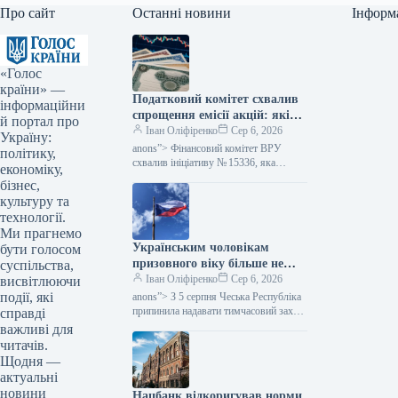
Про сайт
Останні новини
Інформ
«Голос
країни» —
Податковий комітет схвалив
інформаційни
спрощення емісії акцій: які
й портал про
зміни очікуються — Мінфін
Іван Оліфіренко
Сер 6, 2026
Україну:
anons”> Фінансовий комітет ВРУ
політику,
схвалив ініціативу № 15336, яка
економіку,
пропонує полегшити процес емісії
бізнес,
цінних паперів. Цей акт покликаний
культуру та
скоротити бюрократичні перешкоди,…
технології.
Ми прагнемо
Українським чоловікам
бути голосом
призовного віку більше не
суспільства,
надається тимчасовий захист
Іван Оліфіренко
Сер 6, 2026
висвітлюючи
у Чехії, згідно з даними
події, які
anons”> З 5 серпня Чеська Республіка
Міністерства фінансів.
припинила надавати тимчасовий захист
справді
українським чоловікам призовного
важливі для
віку, які не можуть продемонструвати
читачів.
виконання своїх…
Щодня —
актуальні
новини
Нацбанк відкоригував норми