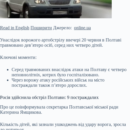
Read in English
Поширити
Джерело:
online.ua
Унаслідок ворожого артобстрілу ввечері 20 червня в Полтаві
травмовано дев’ятеро осіб, серед них четверо дітей.
Ключові моменти:
Серед травмованих внаслідок атаки на Полтаву є четверо
неповнолітніх, котрих було госпіталізовано.
Через ворожу атаку російських військ на місто
постраждали також п’ятеро дорослих.
Росія здійснила обстріл Полтави: 9 постраждалих
Про це поінформувала секретарка Полтавської міської ради
Катерина Ямщикова.
Кількість дітей, які
зазнали ушкоджень від удару ворога, зросла
до чотирьох.