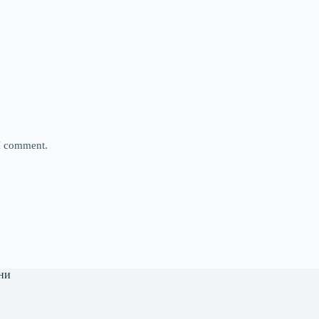
 I comment.
ни