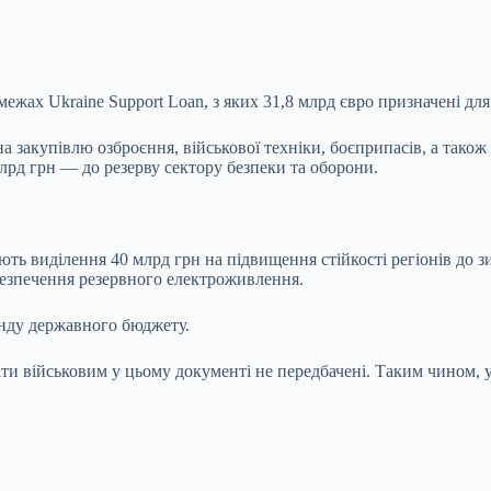
жах Ukraine Support Loan, з яких 31,8 млрд євро призначені для
на закупівлю озброєння, військової техніки, боєприпасів, а тако
лрд грн — до резерву сектору безпеки та оборони.
ють виділення 40 млрд грн на підвищення стійкості регіонів до з
абезпечення резервного електроживлення.
онду державного бюджету.
ати військовим у цьому документі не передбачені. Таким чином, 