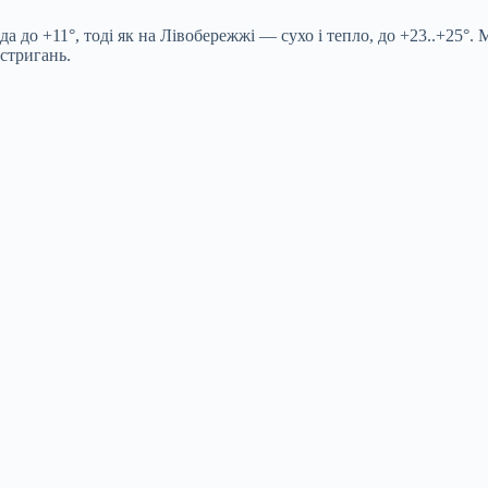
да до +11°, тоді як на Лівобережжі — сухо і тепло, до +23..+25
стригань.