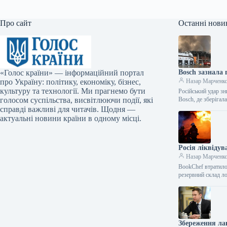
Про сайт
Останні нови
«Голос країни» — інформаційний портал
Bosch зазнала 
про Україну: політику, економіку, бізнес,
Назар Марченк
культуру та технології. Ми прагнемо бути
Російський удар зн
голосом суспільства, висвітлюючи події, які
Bosch, де зберігал
справді важливі для читачів. Щодня —
актуальні новини країни в одному місці.
Росія ліквідув
Назар Марченк
BookChef втратило 
резервний склад л
Збереження ла