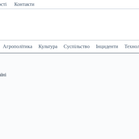
сті
Контакти
Агрополітика
Культура
Суспільство
Інциденти
Технол
їні