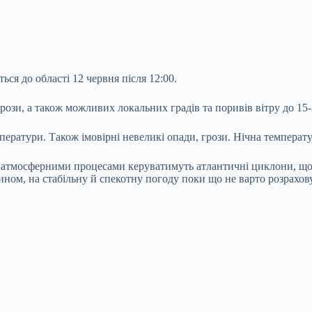
ся до області 12 червня після 12:00.
ози, а також можливих локальних градів та поривів вітру до 15-
ератури. Також імовірні невеликі опади, грози. Нічна температу
ня атмосферними процесами керуватимуть атлантичні циклони, що
ном, на стабільну й спекотну погоду поки що не варто розрахов