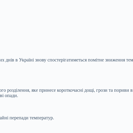
 днів в Україні знову спостерігатиметься помітне зниження тем
о розділення, яке принесе короткочасні дощі, грози та пориви ві
ві опади.
айні перепади температур.