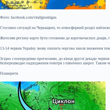
Фото: facebook.com/vitalijpostrigan
Стосовно ситуації на Черкащині, то атмосферний розділ наблизить
Жителям регіону варто бути готовими до короткочасних дощів, гр
13-14 червня Україну знову охопить чергова хвиля зниження темп
Згідно з попередніми прогнозами, до кінця другої декади черв
безперешкодне надходження повітря з північних широт. Таким чи
Поширити