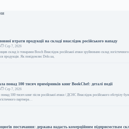
ни
повної втрати продукції на складі внаслідок російського нападу
о
Сер 7, 2026
ищив склад із товарами Bosch Внаслідок російської атаки зруйновано склад логістичного
ася продукція. Як повідомляє Delo.ua,
ала понад 100 тисяч примірників книг BookChef: деталі події
о
Сер 7, 2026
понад 100 тисяч книг після російської атаки / ДСНС Внаслідок російського обстрілу бу
огістичного партнера…
нцюгів постачання: держава надасть комерційним підприємствам скл