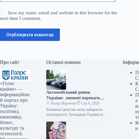
Save my name, email and website in this browser for the
next time I comment.
Опублікувати коментар
Про сайт
Останні новини
Інформ
П
С
«Голос
К
країни» —
С
Автомобільний ринок
інформаційни
П
України: липневі переваги
й портал про
а
українців у виборі двигунів
Назар Марченко
Сер 6, 2026
Україну:
к
Бензинові двигуни знову набирають
політику,
н
популярності. Громадяни України все
економіку,
ті
частіше віддають перевагу новим
бізнес,
К
транспортним засобам з класичними
культуру та
и
силовими установками. У липні…
технології.