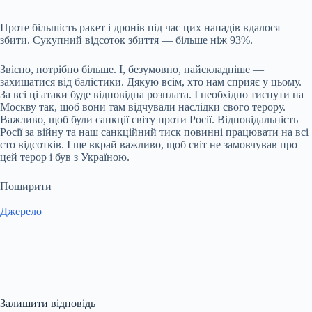
Проте більшість ракет і дронів під час цих нападів вдалося
збити. Сукупний відсоток збиття — більше ніж 93%.
Звісно, потрібно більше. І, безумовно, найскладніше —
захищатися від балістики. Дякую всім, хто нам сприяє у цьому.
За всі ці атаки буде відповідна розплата. І необхідно тиснути на
Москву так, щоб вони там відчували наслідки свого терору.
Важливо, щоб були санкції світу проти Росії. Відповідальність
Росії за війну та наш санкційний тиск повинні працювати на всі
сто відсотків. І ще вкрай важливо, щоб світ не замовчував про
цей терор і був з Україною.
Поширити
Джерело
Залишити відповідь