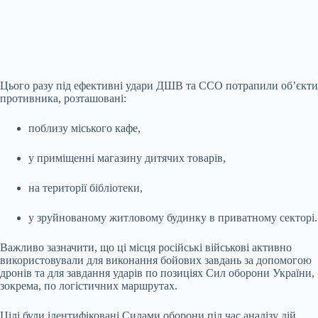
Цього разу під ефективні удари ДШВ та ССО потрапили об’єкти
противника, розташовані:
поблизу міського кафе,
у приміщенні магазину дитячих товарів,
на території бібліотеки,
у зруйнованому житловому будинку в приватному секторі.
Важливо зазначити, що ці місця російські військові активно
використовували для виконання бойових завдань за допомогою
дронів та для завдання ударів по позиціях Сил оборони України,
зокрема, по логістичних маршрутах.
Цілі були ідентифіковані Силами оборони під час аналізу дій