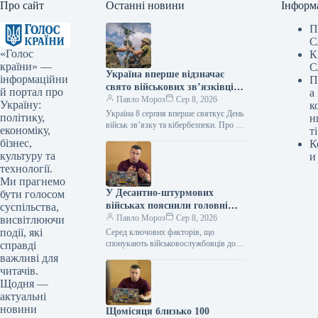
Про сайт
Останні новини
Інформ
П
С
«Голос
К
країни» —
С
Україна вперше відзначає
інформаційни
П
свято військових зв’язківців
й портал про
а
та кіберфахівців
Павло Мороз
Сер 8, 2026
Україну:
к
Україна 8 серпня вперше святкує День
політику,
н
військ зв’язку та кібербезпеки. Про це
економіку,
ті
інформує Укрінформ. 6 серпня 2026
бізнес,
К
року Президент Володимир…
культуру та
и
технології.
Ми прагнемо
У Десантно-штурмових
бути голосом
військах пояснили головні
суспільства,
чинники, що призводять до
Павло Мороз
Сер 8, 2026
висвітлюючи
тимчасової втрати
події, які
Серед ключових факторів, що
боєздатності особового складу.
спонукають військовослужбовців до
справді
самовільного залишення місця
важливі для
служби, виділяють психологічні
читачів.
аспекти, напружені стосунки з
Щодня —
керівництвом підрозділів, а…
актуальні
новини
Щомісяця близько 100