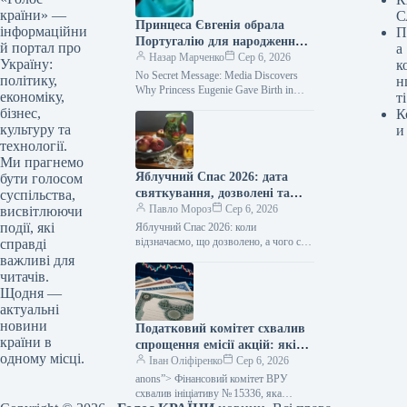
країни» —
С
Принцеса Євгенія обрала
інформаційни
П
Португалію для народження
й портал про
а
третьої дитини, як стало
Назар Марченко
Сер 6, 2026
Україну:
к
відомо ЗМІ.
No Secret Message: Media Discovers
політику,
н
Why Princess Eugenie Gave Birth in
економіку,
ті
Portugal Photo:
бізнес,
К
instagram.com/princesseugenie Subscribe
культуру та
и
to us on Google Add…
технології.
Ми прагнемо
Яблучний Спас 2026: дата
бути голосом
святкування, дозволені та
суспільства,
заборонені дії
Павло Мороз
Сер 6, 2026
висвітлюючи
події, які
Яблучний Спас 2026: коли
відзначаємо, що дозволено, а чого слід
справді
уникати Фото: pexels.com Підпишіться
важливі для
на нас в Google додати зараз…
читачів.
Щодня —
актуальні
новини
Податковий комітет схвалив
країни в
спрощення емісії акцій: які
одному місці.
зміни очікуються — Мінфін
Іван Оліфіренко
Сер 6, 2026
anons”> Фінансовий комітет ВРУ
схвалив ініціативу № 15336, яка