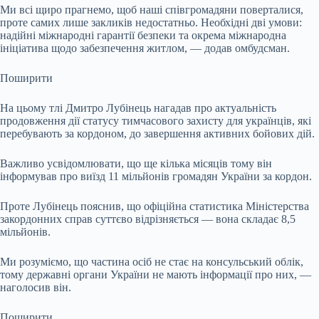
Ми всі щиро прагнемо, щоб наші співгромадяни поверталися,
проте самих лише закликів недостатньо. Необхідні дві умови:
надійні міжнародні гарантії безпеки та окрема міжнародна
ініціатива щодо забезпечення житлом, — додав омбудсман.
Поширити
На цьому тлі Дмитро Лубінець нагадав про актуальність
продовження дії статусу тимчасового захисту для українців, які
перебувають за кордоном, до завершення активних бойових дій.
Важливо усвідомлювати, що ще кілька місяців тому він
інформував про виїзд 11 мільйонів громадян України за кордон.
Проте Лубінець пояснив, що офіційна статистика Міністерства
закордонних справ суттєво відрізняється — вона складає 8,5
мільйонів.
Ми розуміємо, що частина осіб не стає на консульський облік,
тому державні органи України не мають інформації про них, —
наголосив він.
Поширити