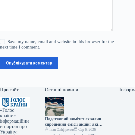
Save my name, email and website in this browser for the
next time I comment.
Опублікувати коментар
Про сайт
Останні новини
Інформ
«Голос
країни» —
Податковий комітет схвалив
інформаційни
спрощення емісії акцій: які
й портал про
зміни очікуються — Мінфін
Іван Оліфіренко
Сер 6, 2026
Україну: