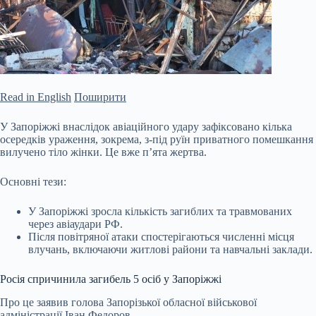
Read in English
Поширити
У Запоріжжі внаслідок авіаційного удару зафіксовано кілька
осередків ураження, зокрема, з-під руїн приватного помешкання
вилучено тіло жінки. Це вже п’ята жертва.
Основні тези:
У Запоріжжі зросла кількість загиблих та травмованих
через авіаудари РФ.
Після повітряної атаки спостерігаються численні місця
влучань, включаючи житлові райони та навчальні заклади.
Росія спричинила загибель 5 осіб у Запоріжжі
Про це заявив голова Запорізької обласної
військової
адміністрації Іван Федоров.