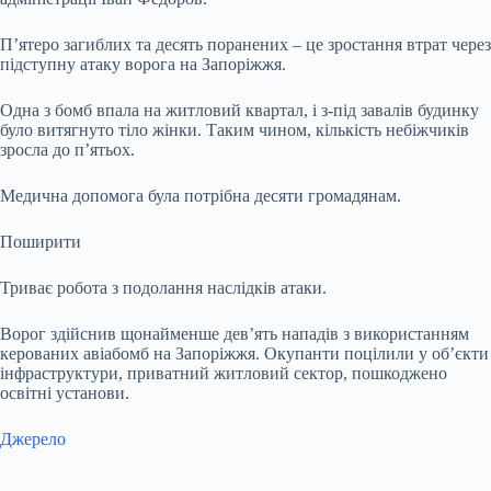
П’ятеро загиблих та десять поранених – це зростання втрат через
підступну атаку ворога на Запоріжжя.
Одна з бомб впала на житловий квартал, і з-під завалів будинку
було витягнуто тіло жінки. Таким чином, кількість небіжчиків
зросла до п’ятьох.
Медична допомога була потрібна десяти громадянам.
Поширити
Триває робота з подолання наслідків атаки.
Ворог здійснив щонайменше дев’ять нападів з використанням
керованих авіабомб на Запоріжжя. Окупанти поцілили у об’єкти
інфраструктури, приватний житловий сектор, пошкоджено
освітні установи.
Джерело