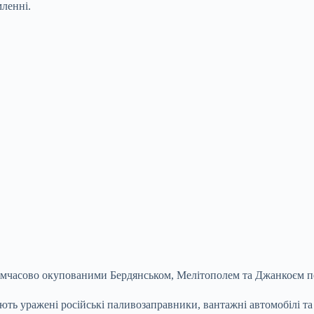
мленні.
тимчасово окупованими Бердянськом, Мелітополем та Джанкоєм п
ють уражені російські паливозаправники, вантажні автомобілі та