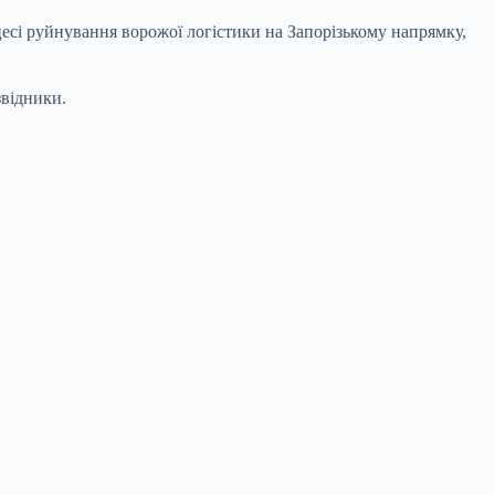
есі руйнування ворожої логістики на Запорізькому напрямку,
звідники.