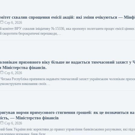
мітет схвалив спрощення емісії акцій: які зміни очікуються — Мінф
о
Сер 6, 2026
 комітет ВРУ схвалив ініціативу № 15336, яка пропонує полегшити процес емісії цінних 
ий скоротити бюрократичні перешкоди,…
ловікам призовного віку більше не надається тимчасовий захист у Ч
и Міністерства фінансів.
о
Сер 6, 2026
я Чеська Республіка припинила надавати тимчасовий захист українським чоловікам призо
демонструвати виконання своїх…
ригував норми примусового стягнення грошей: як це позначиться на 
ість, — Міністерство фінансів
о
Сер 6, 2026
ний банк України вніс корективи до правил управління банківськими рахунками, які під
оновленими нормами, банк буде…