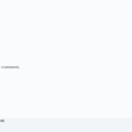
 I comment.
ни