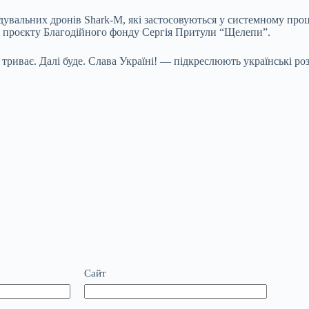
увальних дронів Shark-M, які застосовуються у системному проц
х проєкту Благодійного фонду Сергія Притули “Щелепи”.
риває. Далі буде. Слава Україні! — підкреслюють українські ро
Сайт