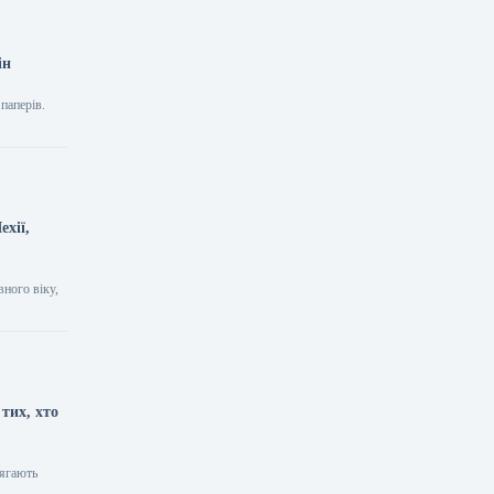
ін
паперів.
ехії,
вного віку,
тих, хто
лягають