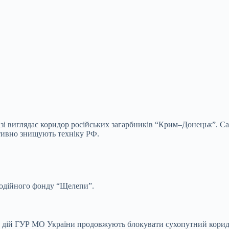
зі виглядає коридор російських загарбників “Крим–Донецьк”. Са
тивно знищують техніку РФ.
годійного фонду “Щелепи”.
х дій ГУР МО України продовжують блокувати сухопутний коридо