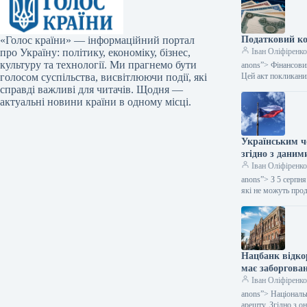
«Голос країни» — інформаційний портал
Податковий ко
про Україну: політику, економіку, бізнес,
Іван Оліфіренк
культуру та технології. Ми прагнемо бути
anons”> Фінансовий
голосом суспільства, висвітлюючи події, які
Цей акт покликан
справді важливі для читачів. Щодня —
актуальні новини країни в одному місці.
Українським чо
згідно з даним
Іван Оліфіренк
anons”> З 5 серпн
які не можуть про
Нацбанк відко
має заборгован
Іван Оліфіренк
anons”> Національ
арешту. Згідно з 