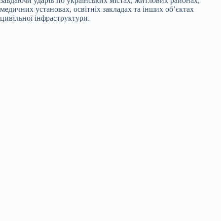
завдаючи ударів по українських містах, житлових районах,
медичних установах, освітніх закладах та інших об’єктах
цивільної інфраструктури.