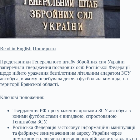
Read in English
Поширити
Представники Генерального штабу Збройних сил України
заперечили твердження посадових осіб Російської Федерації
щодо нібито ураження безпілотним літальним апаратом ЗСУ
автобуса, в якому перебувала дитяча футбольна команда, на
території Брянської області.
Ключові положення:
Твердження РФ про ураження дронами ЗСУ автобуса з
юними футболістами є вигадкою, спростованою
Генштабом ЗСУ.
Російська Федерація застосовує інформаційні маніпуляції
та фабрикує
звинувачення на адресу України через
неможливість досягти поставлених військових завдань на