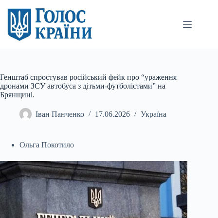
Перейти
до
вмісту
Генштаб спростував російський фейк про “ураження
дронами ЗСУ автобуса з дітьми-футболістами” на
Брянщині.
Іван Панченко
17.06.2026
Україна
Ольга Покотило