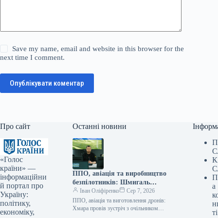
Save my name, email and website in this browser for the
next time I comment.
Опублікувати коментар
Про сайт
Останні новини
Інформ
П
С
«Голос
К
країни» —
С
ППО, авіація та виробництво
інформаційни
П
безпілотників: Шмигаль
й портал про
а
провів зустріч із британським
Іван Оліфіренко
Сер 7, 2026
Україну:
к
міністром оборони
ППО, авіація та виготовлення дронів:
політику,
н
Хмара провів зустріч з очільником
економіку,
ті
оборонного відомства Британії