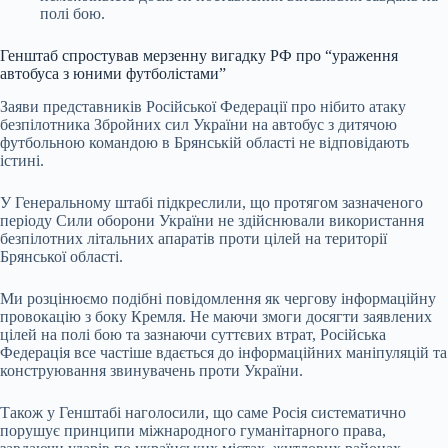
полі бою.
Генштаб спростував мерзенну вигадку РФ про “ураження
автобуса з юними футболістами”
Заяви представників Російської Федерації про нібито атаку
безпілотника Збройних сил України на автобус з дитячою
футбольною командою в Брянській області не відповідають
істині.
У Генеральному штабі підкреслили, що протягом зазначеного
періоду Сили оборони України не здійснювали використання
безпілотних літальних апаратів проти цілей на території
Брянської області.
Ми розцінюємо подібні повідомлення як чергову інформаційну
провокацію з боку Кремля. Не маючи змоги досягти заявлених
цілей на полі бою та зазнаючи суттєвих втрат, Російська
Федерація все частіше вдається до інформаційних маніпуляцій та
конструювання звинувачень проти України.
Також у Генштабі наголосили, що саме Росія систематично
порушує принципи міжнародного гуманітарного права,