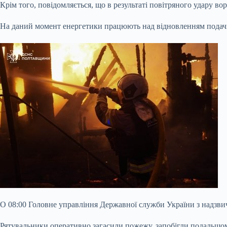
Крім того, повідомляється, що в результаті повітряного удару в
На даний момент енергетики працюють над відновленням подачі
О 08:00 Головне управління Державної служби України з надзвича
Рятувальники оперативно загасили пожежу, запобігли подальшо