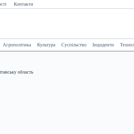
сті
Контакти
Агрополітика
Культура
Суспільство
Інциденти
Технол
лтавську область