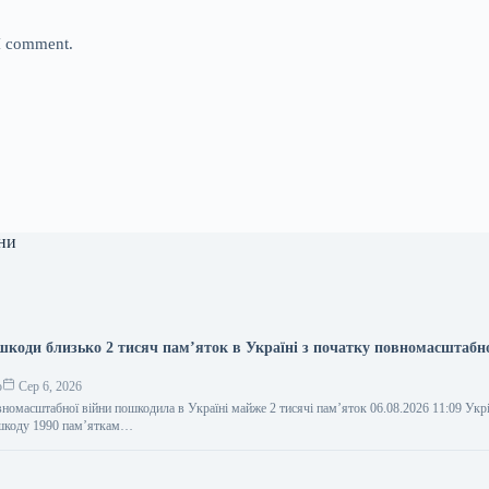
 I comment.
ни
 шкоди близько 2 тисяч пам’яток в Україні з початку повномасштабн
о
Сер 6, 2026
вномасштабної війни пошкодила в Україні майже 2 тисячі пам’яток 06.08.2026 11:09 Ук
 шкоду 1990 пам’яткам…