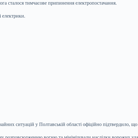
орога сталося тимчасове припинення електропостачання.
 електрики.
йних ситуацій у Полтавській області офіційно підтвердило, що к
му розповсюдженню вогню та мінімізували наслідки ворожих уда