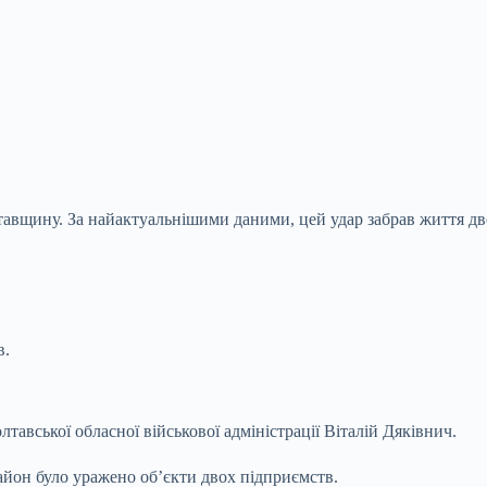
лтавщину. За найактуальнішими даними, цей удар забрав життя дв
в.
авської обласної військової адміністрації Віталій
Дяківнич.
район було уражено об’єкти двох підприємств.