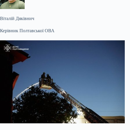
Віталій Дяківнич
Керівник Полтавської ОВА