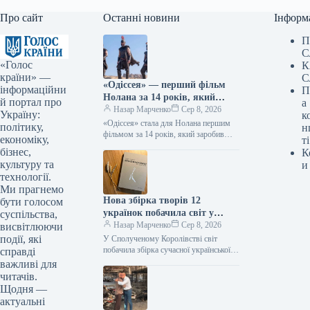
Про сайт
Останні новини
Інформ
П
С
«Голос
К
країни» —
С
«Одіссея» — перший фільм
інформаційни
П
Нолана за 14 років, який
й портал про
а
перетнув позначку в 1
Назар Марченко
Сер 8, 2026
Україну:
к
мільярд доларів.
«Одіссея» стала для Нолана першим
політику,
н
фільмом за 14 років, який заробив
економіку,
ті
понад $1 мільярд 08.08.2026 14:27
бізнес,
К
Укрінформ Стрічка Крістофера
культуру та
и
Нолана…
технології.
Ми прагнемо
Нова збірка творів 12
бути голосом
українок побачила світ у
суспільства,
Великій Британії, тоді як у
Назар Марченко
Сер 8, 2026
висвітлюючи
Швеції презентовано видання
події, які
У Сполученому Королівстві світ
Наталки Ворожбит.
побачила збірка сучасної української
справді
жіночої поезії “War-Torn Voices:
важливі для
Ukrainian Women’s Poetry”, що вміщує
читачів.
твори 12 автор_ок.…
Щодня —
актуальні