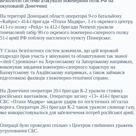
Безпілотні системи атакували інженерний полк РФ на
окупованій Донеччині
На території Донецької області оператори 9-го батальйону
«Кайрос» 414-ї бригади «Птахи Мадяра», 1-го окремого центру,
413-го полку «Рейд» та 412-ї бригади Nemesis уразили
тимчасовий табір 90-го окремого інженерно-саперного полку
51-ї армії РФ поблизу населеного пункту Піонерське.
У Силах безпілотних систем зазначили, що цей ворожий
підрозділ брав участь у мінуванні та облаштуванні так званої
«лінії Суровікіна» на Херсонському та Запорізькому напрямках,
виконував завдання інженерно-саперного характеру на
Бахмутському та Авдіївському напрямках, а також займався
підготовкою фахівців з інженерно-технічної справи.
На Донеччині оператори 20-ї бригади К-2 уразили стоянку
російських вантажівок. Оператори загону «13» 414-ї бригади
СБС «Птахи Мадяра» завдали ударів по логістичних об’єктах
ворога. Оператори 20-ї бригади К-2 також уразили сховище газу,
яке використовувалося для забезпечення потреб російської армії.
Операції були проведені спільно з Центром глибинних уражень
угруповання СБС.