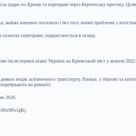
снила удари по Криму та переправі через Керченську протоку. Ці
а, майже напевно посилило і без того значні проблеми з логісти
а пунктах переправи, підкреслюється в огляді.
ими після першої атаки України на Кримський міст у жовтні 202
деяких видів залізничного транспорту. Раніше, у березні та квітн
 перебувають на ремонті.
une 2026.
.co/iHx9Po1gKj