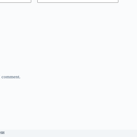
 I comment.
ни