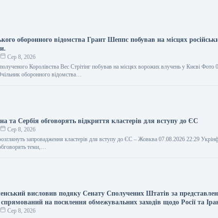
ького оборонного відомства Грант Шеппс побував на місцях російськи
и.
о
Сер 8, 2026
полученого Королівства Вес Стрітінг побував на місцях ворожих влучень у Києві Фото 
Очільник оборонного відомства…
на та Сербія обговорять відкриття кластерів для вступу до ЄС
о
Сер 8, 2026
 розглянуть запровадження кластерів для вступу до ЄС – Жовква 07.08.2026 22:29 Укрі
 обговорять теми,…
енський висловив подяку Сенату Сполучених Штатів за представле
 спрямований на посилення обмежувальних заходів щодо Росії та Іра
о
Сер 8, 2026