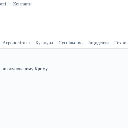
сті
Контакти
Агрополітика
Культура
Суспільство
Інциденти
Технол
и по окупованому Криму