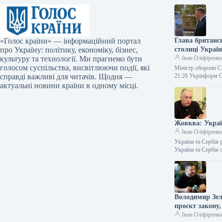
«Голос країни» — інформаційний портал
Глава британс
про Україну: політику, економіку, бізнес,
столиці Україн
культуру та технології. Ми прагнемо бути
Іван Оліфіренк
голосом суспільства, висвітлюючи події, які
Міністр оборони С
справді важливі для читачів. Щодня —
21:26 Укрінформ 
актуальні новини країни в одному місці.
Жовква: Украї
Іван Оліфіренк
Україна та Сербія
Україна та Сербія
Володимир Зел
проєкт закону,
Іван Оліфіренк