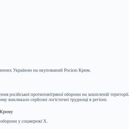
ійснених Україною на окупований Росією Крим.
ння російської протиповітряної оборони на захопленій території
му викликало серйозні логістичні труднощі в регіоні.
у Криму
 оборони у соцмережі Х.