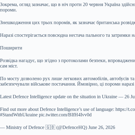
Зокрема, огляд зазначає, що в ніч проти 20 червня Україна здій
пороми.
Знешкодження цих трьох поромів, як зазначає британська розвідк
Наразі спостерігається повсюдна нестача пального та затримки н
Поширити
Розвідка нагадує, що згідно з протоколами безпеки, впроваджен
сам міст.
По мосту дозволено рух лише легкових автомобілів, автобусів та 
забезпечували військове постачання. Ймовірно, ці пороми наразі
Latest Defence Intelligence update on the situation in Ukraine — 26 J
Find out more about Defence Intelligence’s use of language: https://t
#StandWithUkraine pic.twitter.com/BIfH4Ivv0d
— Ministry of Defence 🇬🇧 (@DefenceHQ) June 26, 2026