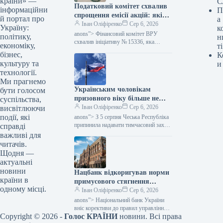
країни» —
С
Податковий комітет схвалив
інформаційни
П
спрощення емісії акцій: які
й портал про
а
зміни очікуються — Мінфін
Іван Оліфіренко
Сер 6, 2026
Україну:
к
anons”> Фінансовий комітет ВРУ
політику,
н
схвалив ініціативу № 15336, яка
економіку,
ті
пропонує полегшити процес емісії
бізнес,
К
цінних паперів. Цей акт покликаний
культуру та
и
скоротити бюрократичні перешкоди,…
технології.
Ми прагнемо
Українським чоловікам
бути голосом
призовного віку більше не
суспільства,
надається тимчасовий захист
Іван Оліфіренко
Сер 6, 2026
висвітлюючи
у Чехії, згідно з даними
події, які
anons”> З 5 серпня Чеська Республіка
Міністерства фінансів.
припинила надавати тимчасовий захист
справді
українським чоловікам призовного
важливі для
віку, які не можуть продемонструвати
читачів.
виконання своїх…
Щодня —
актуальні
новини
Нацбанк відкоригував норми
країни в
примусового стягнення
одному місці.
грошей: як це позначиться на
Іван Оліфіренко
Сер 6, 2026
тих, хто має заборгованість,
anons”> Національний банк України
— Міністерство фінансів
вніс корективи до правил управління
Copyright © 2026 -
Голос КРАЇНИ
новини. Всі права
банківськими рахунками, які