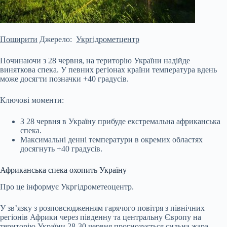
Поширити
Джерело:
Укргідрометцентр
Починаючи з 28 червня, на територію України надійде
виняткова спека. У певних регіонах країни температура вдень
може досягти позначки +40 градусів.
Ключові моменти:
З 28 червня в Україну прибуде екстремальна африканська
спека.
Максимальні денні температури в окремих областях
досягнуть +40 градусів.
Африканська спека охопить Україну
Про це інформує Укргідрометеоцентр.
У зв’язку з розповсюдженням гарячого повітря з північних
регіонів Африки через південну та
центральну Європу на
територію України 28-30 червня прогнозується сильна жара.