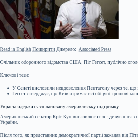
Read in English
Поширити
Джерело:
Associated Press
Очільник оборонного відомства США, Піт Гегсет, публічно оголоси
Ключові тези:
У Сенаті висловили невдоволення Пентагону через те, що в
Гегсет стверджує, що Київ отримає всі обіцяні грошові кош
Україна одержить заплановану американську підтримку
Американський сенатор
Кріс Кун висловлює своє здивування з 
України.
Після того, як представник демократичної партії зажадав від Піт