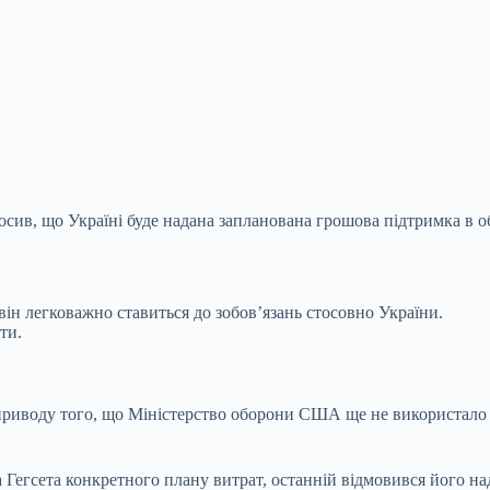
в, що Україні буде надана запланована грошова підтримка в обсяз
ін легковажно ставиться до зобов’язань стосовно України.
ти.
приводу того, що Міністерство оборони США ще не використало 
а Гегсета конкретного плану витрат, останній відмовився його на