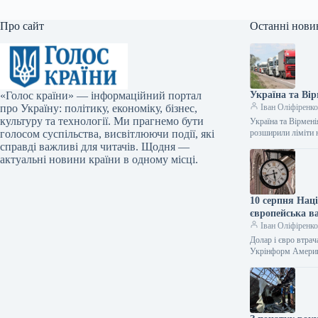
Про сайт
Останні нови
«Голос країни» — інформаційний портал
Україна та Ві
про Україну: політику, економіку, бізнес,
Іван Оліфіренк
культуру та технології. Ми прагнемо бути
Україна та Вірмен
голосом суспільства, висвітлюючи події, які
розширили ліміти 
справді важливі для читачів. Щодня —
актуальні новини країни в одному місці.
10 серпня Нац
європейська в
Іван Оліфіренк
Долар і євро втрач
Укрінформ Амери