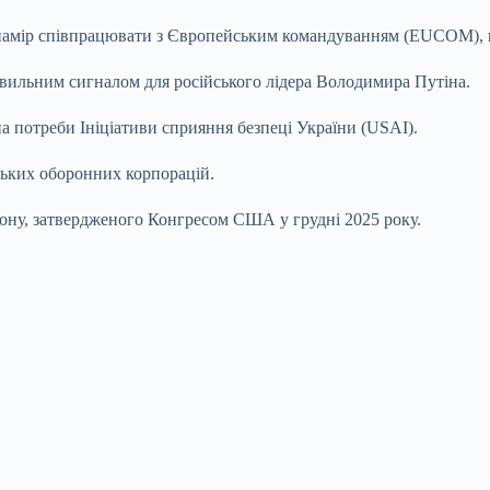
 намір співпрацювати з Європейським командуванням (EUCOM), 
авильним сигналом для російського лідера Володимира Путіна.
на потреби Ініціативи сприяння безпеці України (USAI).
ьких оборонних корпорацій.
ону, затвердженого Конгресом США у грудні 2025 року.