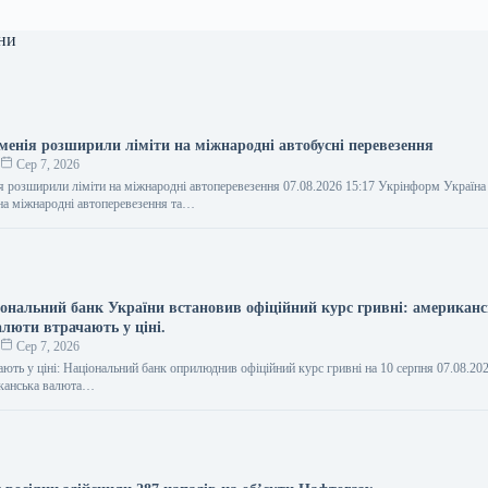
ни
рменія розширили ліміти на міжнародні автобусні перевезення
о
Сер 7, 2026
ія розширили ліміти на міжнародні автоперевезення 07.08.2026 15:17 Укрінформ Україна
на міжнародні автоперевезення та…
іональний банк України встановив офіційний курс гривні: американс
алюти втрачають у ціні.
о
Сер 7, 2026
ають у ціні: Національний банк оприлюднив офіційний курс гривні на 10 серпня 07.08.20
канська валюта…