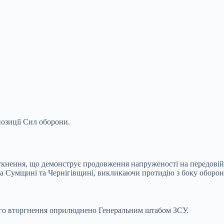
позиції Сил оборони.
іткнення, що демонструє продовження напруженості на передовій
 на Сумщині та Чернігівщині, викликаючи протидію з боку оборон
ого вторгнення
оприлюднено Генеральним штабом ЗСУ.