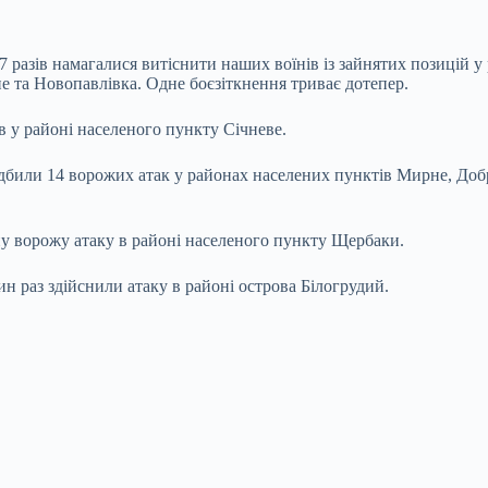
7 разів намагалися витіснити наших воїнів із зайнятих позицій 
 та Новопавлівка. Одне боєзіткнення триває дотепер.
в у районі населеного пункту Січневе.
били 14 ворожих атак у районах населених пунктів Мирне, Доброп
у ворожу атаку в районі населеного пункту Щербаки.
ин раз здійснили атаку в районі острова Білогрудий.