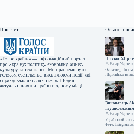
Про сайт
Останні нови
«Голос країни» — інформаційний портал
На своє 53-рі
про Україну: політику, економіку, бізнес,
Назар Марченк
культуру та технології. Ми прагнемо бути
Олександр Пономар
голосом суспільства, висвітлюючи події, які
Підпишіться на на
справді важливі для читачів. Щодня —
актуальні новини країни в одному місці.
Виконавець Sh
неушкодженим
Назар Марченк
Український викон
Фото: instagram.co