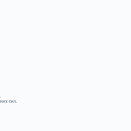
.
них сил.