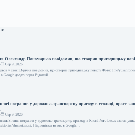
ни
ччя Олександр Пономарьов повідомив, що створив пригодницьку пові
о
Сер 9, 2026
ьов у своє 53-річчя повідомив, що створив пригодницьку повість Фото: t.me/yulainfone
с в Google додати зараз Відомий…
umei потрапив у дорожньо-транспортну пригоду в столиці, проте за
.
о
Сер 9, 2026
авець Shumei потрапив у дорожньо-транспортну пригоду в Києві, його Lexus зазнав ушк
m/stories/shumei.music Підпишіться на нас в Google…