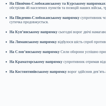
На Північно-Слобожанському та Курському напрямках
обстріляв 46 населених пунктів та позицій наших військ, 
На Південно-Слобожанському напрямку
супротивник чот
сутичка продовжується.
На Куп’янському напрямку
сьогодні ворог двічі намагав
На Лиманському напрямку
відбулося шість спроб против
На Слов’янському напрямку
Сили оборони успішно прип
На Краматорському напрямку
супротивник отримав відс
На Костянтинівському напрямку
ворог здійснив дев’ять 