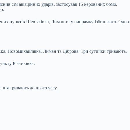
снив сім авіаційних ударів, застосував 15 керованих бомб,
ю.
ених пунктів Шев’яківка, Лиман та у напрямку Ізбицького. Одна
вка, Новомихайлівка, Лиман та Діброва. Три сутички тривають.
нкту Різниківка.
нення тривають до цього часу.