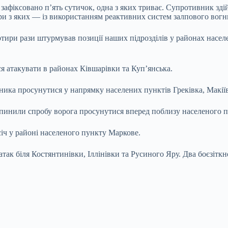
зафіксовано п’ять сутичок, одна з яких триває. Супротивник здій
три з яких — із використанням реактивних систем залпового вогн
ири рази штурмував позиції наших підрозділів у районах насел
ся атакувати в районах Ківшарівки та Куп’янська.
ника просунутися у напрямку населених пунктів Греківка, Макії
инили спробу ворога просунутися вперед поблизу населеного пу
іч у районі населеного пункту Маркове.
атак біля Костянтинівки, Іллінівки та Русиного Яру. Два боєзітк