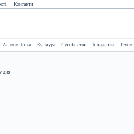
сті
Контакти
Агрополітика
Культура
Суспільство
Інциденти
Технол
у дня