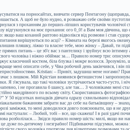
' тусуватися на порносайтах, вивчати сервер Пентагону (щоправда
ишається. А щоб не було нудно, я розважаю себе своїми пустотли
звернулася з проханням до перших-ліпших користувачів
чоловічої 
азу відгукнувся на моє прохання: ого 0_0! а Вам моя дівчина, що
: якщо ваш коханий раптово відволікся від розмови і став судо
питання вирішуються по асці? – Кімната на березі якогось океану
алишив пляшку, ліжко та власне тебе, мою жінку – Давай, ти підій
 прямих питань – це зб'є вас з пантелику і зруйнує всю інтимну 
 свого чоловіка і ніжно обіймає за… Правило номер три: описуючи с
жує класичний костюм, біла блузка і мокре волосся. Зрозуміло, що
 краще мені описати себе, у Чіва робочий день закінчився, і він 
непристойностями. Kristian: – Привіт, задушиш мене ногами? Пра
тачає з лишком. Мій Крістіан виявився фетишистом і запропонува
ки. Я з'ясувала, що такі чоловіки зустрічаються часто-густо, і н
напевно, і не прогавила б шансу, але так… З чоловіками мені стал
ійно мандрівного по всьому світу. Скориставшись фотографією др
?” У 50 відсотках випадків дівчата одразу схвильовано відповідал
ніакальним бажанням забрати вас до себе на батьківщину – знахо
орозі заміжжя, то мені доводилося довго пояснювати, що я не друг
 самі наступали: – Любий, тобі – все, що скажеш! І в разі удачі 
олова розболілася… Звідси правило номер шість: милі, якщо ви н
 це дуже по-дитячому і незграбно! Підбиваючи підсумки, можна з
дігрієте свого чоловіка протягом дня відвертими розмовами та о