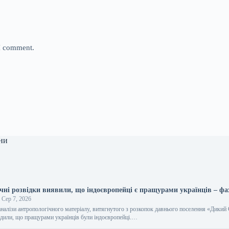
 I comment.
ни
ичні розвідки виявили, що індоєвропейці є пращурами українців – фа
Сер 7, 2026
аналізи антропологічного матеріалу, витягнутого з розкопок давнього поселення «Дикий
рдили, що пращурами українців були індоєвропейці.…