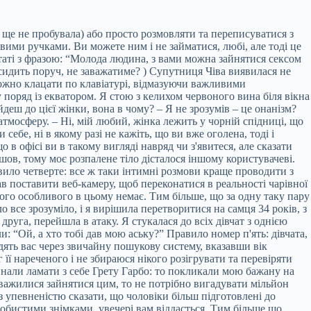
, ще не пробувала) або просто розмовляти та переписуватися з
вими ручками. Ви можете ним і не займатися, любі, але тоді це
статі з фразою: “Молода людина, з вами можна зайнятися сексом
 сидить поруч, не заважатиме? ) Супутниця Чіва виявилася не
рожно клацати по клавіатурі, відмазуючи важливими
 поряд із екватором. Я стою з келихом червоного вина біля вікна
деш до цієї жінки, вона в чому? – Я не зрозумів – це онанізм?
атмосферу. – Ні, мій любий, жінка лежить у чорній спідниці, що
ебе, ні в якому разі не кажіть, що ви вже оголена, тоді і
 в офісі ви в такому вигляді навряд чи з'явитеся, але сказати
пішов, тому моє розпалене тіло дісталося іншому користувачеві.
вило четверте: все ж таки інтимні розмови краще проводити з
в поставити веб-камеру, щоб переконатися в реальності чарівної
ічого особливого в цьому немає. Тим більше, що за одну таку пару
о все зрозуміло, і я вирішила перетворитися на самця 34 років, з
уга, перейшла в атаку. Я стукалася до всіх дівчат з однією
и: “Ой, а хто тобі дав мою аську?” Правило номер п'ять: дівчата,
дять вас через звичайну пошукову систему, вказавши вік
 її нареченого і не збираюся нікого розігрувати та перевіряти
починали ламати з себе Грету Гарбо: то покликали мою бажану на
аважилися зайнятися цим, то не потрібно вигадувати мільйон
 упевненістю сказати, що чоловіки більш підготовлені до
собистими знімками, увечері вам віддасться. Тим більше що