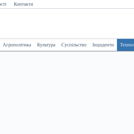
сті
Контакти
Агрополітика
Культура
Суспільство
Інциденти
Технол