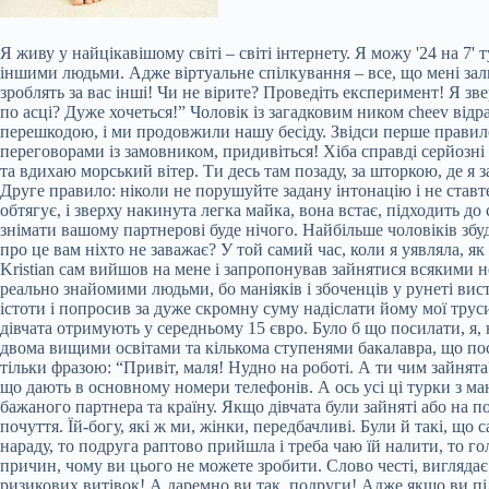
Я живу у найцікавішому світі – світі інтернету. Я можу '24 на 7
іншими людьми. Адже віртуальне спілкування – все, що мені зал
зроблять за вас інші! Чи не вірите? Проведіть експеримент! Я 
по асці? Дуже хочеться!” Чоловік із загадковим ником cheev відр
перешкодою, і ми продовжили нашу бесіду. Звідси перше правило
переговорами із замовником, придивіться! Хіба справді серйозні 
та вдихаю морський вітер. Ти десь там позаду, за шторкою, де я з
Друге правило: ніколи не порушуйте задану інтонацію і не ставте
обтягує, і зверху накинута легка майка, вона встає, підходить до
знімати вашому партнерові буде нічого. Найбільше чоловіків збуд
про це вам ніхто не заважає? У той самий час, коли я уявляла, як
Kristian сам вийшов на мене і запропонував зайнятися всякими 
реально знайомими людьми, бо маніяків і збоченців у рунеті вис
істоти і попросив за дуже скромну суму надіслати йому мої труси
дівчата отримують у середньому 15 євро. Було б що посилати, я, 
двома вищими освітами та кількома ступенями бакалавра, що пост
тільки фразою: “Привіт, маля! Нудно на роботі. А ти чим зайнята
що дають в основному номери телефонів. А ось усі ці турки з ма
бажаного партнера та країну. Якщо дівчата були зайняті або на п
почуття. Їй-богу, які ж ми, жінки, передбачливі. Були й такі, що
нараду, то подруга раптово прийшла і треба чаю їй налити, то г
причин, чому ви цього не можете зробити. Слово честі, виглядає
ризикових витівок! А даремно ви так, подруги! Адже якщо ви пі