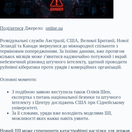
Поділитися
Джерело:
online.ua
Розвідувальні служби Австралії, США, Великої Британії, Нової
Зеландії та Канади звернулися до міжнародної спільноти з
терміновим попередженням. За їхніми даними, вже протягом
кількох місяців може з’явитися надзвичайно потужний і вкрай
небезпечний різновид штучного інтелекту, здатний проводити
руйнівні кібератаки проти урядів і комерційних організацій.
Основні моменти:
З подібною заявою виступила також Олівія Шен,
експертка з питань національної безпеки та штучного
інтелекту з Центру досліджень США при Сіднейському
університеті.
За її словами, уряди вже володіють моделями ШІ,
можливості яких важко навіть уявити.
Новий ШІ може спричинити катастрофічні наслідки для держав