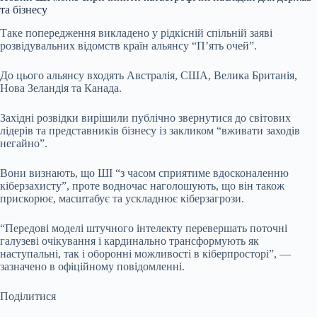
та бізнесу
Таке попередження викладено у рідкісній спільній заяві
розвідувальних відомств країн альянсу “П’ять очей”.
До цього альянсу входять Австралія, США, Велика Британія,
Нова Зеландія та Канада.
Західні розвідки вирішили публічно звернутися до світових
лідерів та представників бізнесу із закликом “вживати заходів
негайно”.
Вони визнають, що ШІ “з часом сприятиме вдосконаленню
кіберзахисту”, проте водночас наголошують, що він також
прискорює, масштабує та ускладнює кіберзагрози.
“Передові моделі штучного інтелекту перевершать поточні
галузеві очікування і кардинально трансформують як
наступальні, так і оборонні можливості в кіберпросторі”, —
зазначено в офіційному повідомленні.
Поділитися