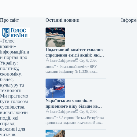
Про сайт
Останні новини
Інформ
«Голос
країни» —
Податковий комітет схвалив
інформаційни
спрощення емісії акцій: які
й портал про
зміни очікуються — Мінфін
Іван Оліфіренко
Сер 6, 2026
Україну:
anons”> Фінансовий комітет ВРУ
політику,
схвалив ініціативу № 15336, яка
економіку,
пропонує полегшити процес емісії
бізнес,
цінних паперів. Цей акт покликаний
культуру та
скоротити бюрократичні перешкоди,…
технології.
Ми прагнемо
Українським чоловікам
бути голосом
призовного віку більше не
суспільства,
надається тимчасовий захист
Іван Оліфіренко
Сер 6, 2026
висвітлюючи
у Чехії, згідно з даними
події, які
anons”> З 5 серпня Чеська Республіка
Міністерства фінансів.
припинила надавати тимчасовий захист
справді
українським чоловікам призовного
важливі для
віку, які не можуть продемонструвати
читачів.