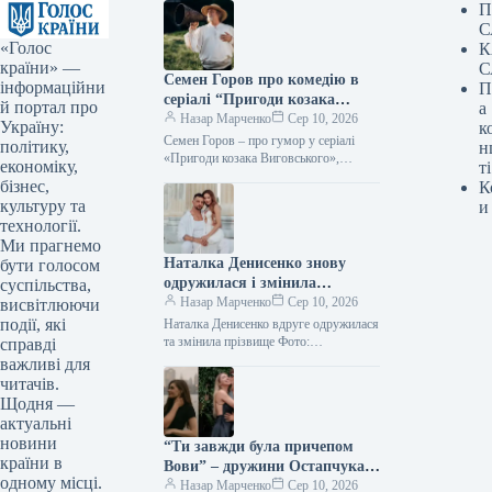
П
С
«Голос
К
країни» —
С
Семен Горов про комедію в
інформаційни
П
серіалі “Пригоди козака
й портал про
а
Виговського”, інтелектуальну
Назар Марченко
Сер 10, 2026
Україну:
к
ВІА Гру та подальшу кар’єру
Семен Горов – про гумор у серіалі
політику,
н
Jerry Heil
«Пригоди козака Виговського»,
економіку,
ті
розумну «ВІА Гру» і майбутнє Jerry
бізнес,
К
Heil Фото: 2+2 Підпишіться…
культуру та
и
технології.
Ми прагнемо
Наталка Денисенко знову
бути голосом
одружилася і змінила
суспільства,
прізвище
Назар Марченко
Сер 10, 2026
висвітлюючи
події, які
Наталка Денисенко вдруге одружилася
та змінила прізвище Фото:
справді
instagram.com/natalka_denisenko
важливі для
Підпишіться на нас в Google додати
читачів.
зараз Акторка Наталка Денисенко
Щодня —
побралася…
актуальні
новини
“Ти завжди була причепом
країни в
Вови” – дружини Остапчука
одному місці.
та Анатоліча влаштували
Назар Марченко
Сер 10, 2026