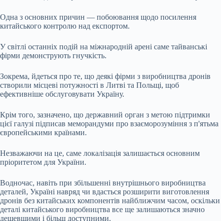
Одна з основних причин — побоювання щодо посилення
китайського контролю над експортом.
У світлі останніх подій на міжнародній арені саме тайванські
фірми демонструють гнучкість.
Зокрема, йдеться про те, що деякі фірми з виробництва дронів
створили місцеві потужності в Литві та Польщі, щоб
ефективніше обслуговувати Україну.
Крім того, зазначено, що державний орган з метою підтримки
цієї галузі підписав меморандуми про взаєморозуміння з п'ятьма
європейськими країнами.
Незважаючи на це, саме локалізація залишається основним
пріоритетом для України.
Водночас, навіть при збільшенні внутрішнього виробництва
деталей, Україні навряд чи вдасться розширити виготовлення
дронів без китайських компонентів найближчим часом, оскільки
деталі китайського виробництва все ще залишаються значно
дешевшими і більш доступними.