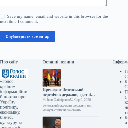
Save my name, email and website in this browser for the
next time I comment.
Опублікувати коментар
Про сайт
Останні новини
Інформ
П
С
«Голос
К
країни» —
С
Президент Зеленський
інформаційни
П
перелічив держави, здатні
й портал про
а
надати підтримку у вигляді
Іван Оліфіренко
Сер 9, 2026
Україну:
к
ракет-перехоплювачів.
Зеленський окреслив держави, які
політику,
н
можуть сприяти ракетами-
економіку,
ті
перехоплювачами 08.08.2026 13:58
бізнес,
К
Укрінформ Польща та Німеччина
культуру та
и
мають потенціал надавати Україні
технології.