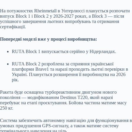
На потужностях Rheinmetall в Унтерлюссі планується розпочати
випуск Block 1 і Block 2 у 2026-2027 роках, а Block 3 — після
успішного завершення льотних випробувань та отримання
сертифікації.
Попередні моделі вже у процесі виробництва:
RUTA Block 1 випускається серійно у Нідерландах.
RUTA Block 2 розроблена за сприяння української
платформи Brave1 та наразі проходить льотні перевірки в
Україні. Планується розширення її виробництва на 2026
рік.
Ракета буде оснащена турбореактивним двигуном нового
покоління — модифікованим Destinus T220, який наразі
перебуває на етапі проєктування. Бойова частина матиме масу
250 кг.
Система забезпечить автономну навігацію для функціонування в
умовах придушення GPS-сигналу, а також матиме систему
термінального наведення на ціль.