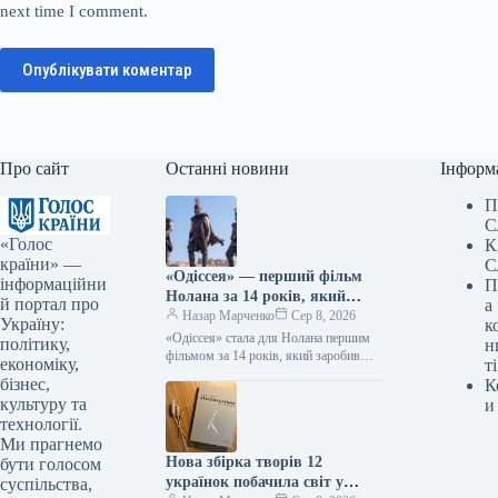
next time I comment.
Опублікувати коментар
Про сайт
Останні новини
Інформ
П
С
«Голос
К
країни» —
С
«Одіссея» — перший фільм
інформаційни
П
Нолана за 14 років, який
й портал про
а
перетнув позначку в 1
Назар Марченко
Сер 8, 2026
Україну:
к
мільярд доларів.
«Одіссея» стала для Нолана першим
політику,
н
фільмом за 14 років, який заробив
економіку,
ті
понад $1 мільярд 08.08.2026 14:27
бізнес,
К
Укрінформ Стрічка Крістофера
культуру та
и
Нолана…
технології.
Ми прагнемо
Нова збірка творів 12
бути голосом
українок побачила світ у
суспільства,