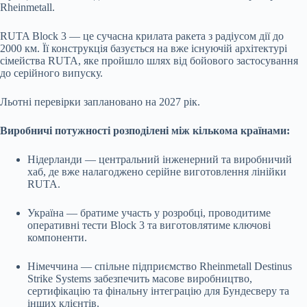
Rheinmetall.
RUTA Block 3 — це сучасна крилата ракета з радіусом дії до
2000 км. Її конструкція базується на вже існуючій архітектурі
сімейства RUTA, яке пройшло шлях від бойового застосування
до серійного випуску.
Льотні перевірки заплановано на 2027 рік.
Виробничі потужності розподілені між кількома країнами:
Нідерланди — центральний інженерний та виробничий
хаб, де вже налагоджено серійне виготовлення лінійки
RUTA.
Україна — братиме участь у розробці, проводитиме
оперативні тести Block 3 та виготовлятиме ключові
компоненти.
Німеччина — спільне підприємство Rheinmetall Destinus
Strike Systems забезпечить масове виробництво,
сертифікацію та фінальну інтеграцію для Бундесверу та
інших клієнтів.