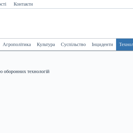
сті
Контакти
Агрополітика
Культура
Суспільство
Інциденти
Технол
єю оборонних технологій