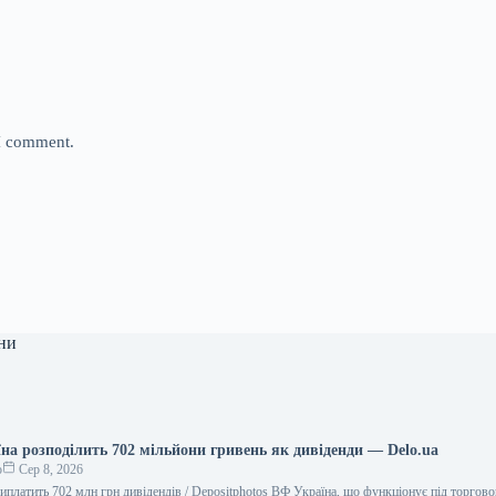
 I comment.
ни
їна розподілить 702 мільйони гривень як дивіденди — Delo.ua
о
Сер 8, 2026
виплатить 702 млн грн дивідендів / Depositphotos ВФ Україна, що функціонує під торго