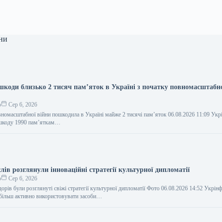
ни
 шкоди близько 2 тисяч пам’яток в Україні з початку повномасштабн
о
Сер 6, 2026
вномасштабної війни пошкодила в Україні майже 2 тисячі пам’яток 06.08.2026 11:09 Ук
 шкоду 1990 пам’яткам…
слів розглянули інноваційні стратегії культурної дипломатії
о
Сер 6, 2026
дорів були розглянуті свіжі стратегії культурної дипломатії Фото 06.08.2026 14:52 Укрі
 більш активно використовувати засоби…