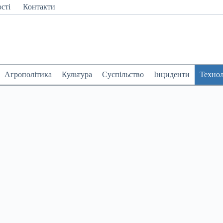
сті
Контакти
Агрополітика
Культура
Суспільство
Інциденти
Технол