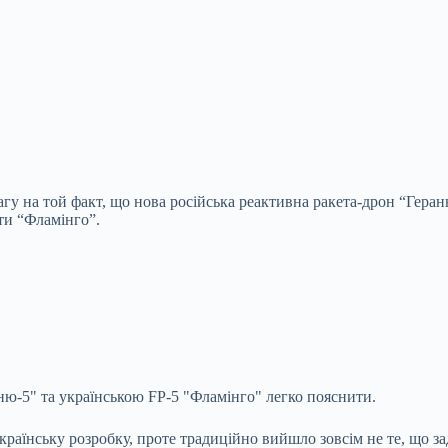
у на той факт, що нова російська реактивна ракета-дрон “Герань
ети “Фламінго”.
ню-5" та українською FP-5 "Фламінго" легко пояснити.
країнську розробку, проте традиційно вийшло зовсім не те, що з