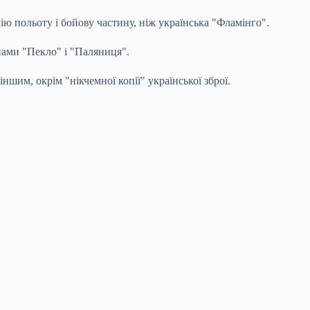
ю польоту і бойову частину, ніж українська "Фламінго".
нами "Пекло" і "Паляниця".
шим, окрім "нікчемної копії" української зброї.