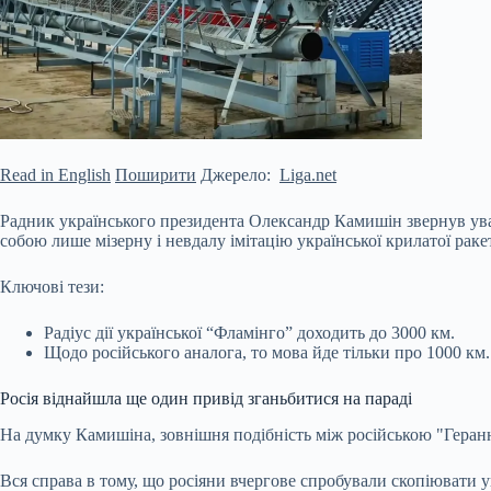
Read in English
Поширити
Джерело:
Liga.net
Радник українського президента Олександр Камишін звернув уваг
собою лише мізерну і невдалу імітацію української крилатої рак
Ключові тези:
Радіус дії української “Фламінго” доходить до 3000 км.
Щодо російського аналога, то мова йде тільки про 1000 км.
Росія віднайшла ще один привід зганьбитися на параді
На думку
Камишіна, зовнішня подібність між російською "Геран
Вся справа в тому, що росіяни вчергове спробували скопіювати у