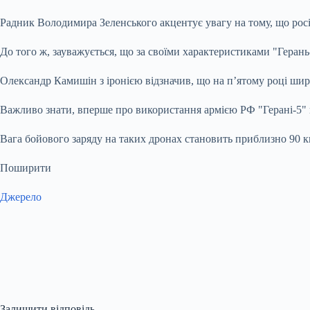
Радник Володимира Зеленського акцентує увагу на тому, що росі
До того ж, зауважується, що за своїми характеристиками "Геран
Олександр Камишін з іронією відзначив, що на п’ятому році широ
Важливо знати, вперше про використання армією РФ "Герані-5" п
Вага бойового заряду на таких дронах становить приблизно 90 кг
Поширити
Джерело
Залишити відповідь