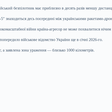
йський безпілотник має приблизно в десять разів меншу дистанці
ь-5" знаходиться десь посередині між українськими ракетами-дро
комасштабної війни країна-агресор не може похвалитися нічим ін
опередило військове відомство України ще в січні 2026-го.
, а заявлена зона ураження — близько 1000 кілометрів.