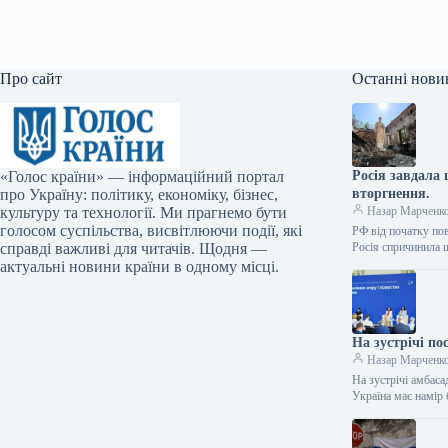
Про сайт
Останні нови
«Голос країни» — інформаційний портал
Росія завдала
про Україну: політику, економіку, бізнес,
вторгнення.
культуру та технології. Ми прагнемо бути
Назар Марченк
голосом суспільства, висвітлюючи події, які
РФ від початку по
справді важливі для читачів. Щодня —
Росія спричинила
актуальні новини країни в одному місці.
На зустрічі по
Назар Марченк
На зустрічі амбаса
Україна має намір