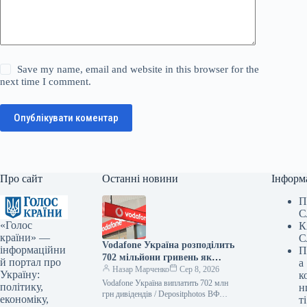
Save my name, email and website in this browser for the
next time I comment.
Опублікувати коментар
Про сайт
Останні новини
Інформ
П
С
«Голос
К
країни» —
С
Vodafone Україна розподілить
інформаційни
П
702 мільйони гривень як
й портал про
а
дивіденди — Delo.ua
Назар Марченко
Сер 8, 2026
Україну:
к
Vodafone Україна виплатить 702 млн
політику,
н
грн дивідендів / Depositphotos ВФ
економіку,
ті
Україна, що функціонує під торговою