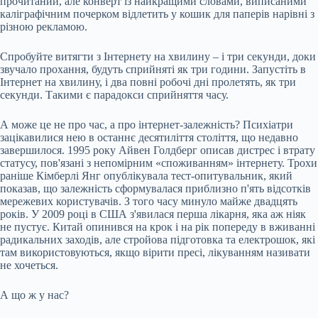
прочитаний, але конверт із найкращими словами, виписаними
каліграфічним почерком відлетить у кошик для паперів нарівні з
різною рекламою.
Спробуйте витягти з Інтернету на хвилину – і три секунди, доки
звучало прохання, будуть сприйняті як три години. Запустіть в
Інтернет на хвилину, і два повні робочі дні пролетять, як три
секунди. Такими є парадокси сприйняття часу.
А може це не про час, а про інтернет-залежність? Психіатри
зацікавилися нею в останнє десятиліття століття, що недавно
завершилося. 1995 року Айвен Голдберг описав дистрес і втрату
статусу, пов'язані з непомірним «споживанням» інтернету. Трохи
раніше Кімберлі Янг опублікувала тест-опитувальник, який
показав, що залежність сформувалася приблизно п'ять відсотків
мережевих користувачів. З того часу минуло майже двадцять
років. У 2009 році в США з'явилася перша лікарня, яка аж ніяк
не пустує. Китай опинився на крок і на рік попереду в вживанні
радикальних заходів, але стройова підготовка та електрошок, які
там використовуються, якщо вірити пресі, лікуванням називати
не хочеться.
А що ж у нас?