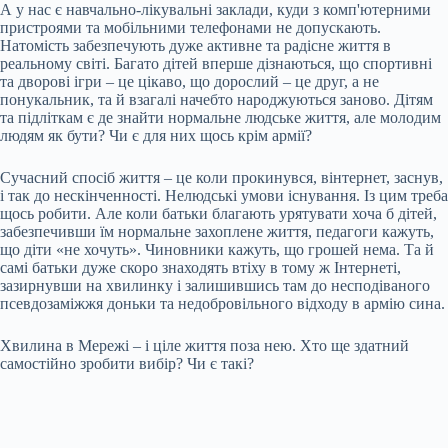
А у нас є навчально-лікувальні заклади, куди з комп'ютерними
пристроями та мобільними телефонами не допускають.
Натомість забезпечують дуже активне та радісне життя в
реальному світі. Багато дітей вперше дізнаються, що спортивні
та дворові ігри – це цікаво, що дорослий – це друг, а не
понукальник, та й взагалі начебто народжуються заново. Дітям
та підліткам є де знайти нормальне людське життя, але молодим
людям як бути? Чи є для них щось крім армії?
Сучасний спосіб життя – це коли прокинувся, вінтернет, заснув,
і так до нескінченності. Нелюдські умови існування. Із цим треба
щось робити. Але коли батьки благають урятувати хоча б дітей,
забезпечивши їм нормальне захоплене життя, педагоги кажуть,
що діти «не хочуть». Чиновники кажуть, що грошей нема. Та й
самі батьки дуже скоро знаходять втіху в тому ж Інтернеті,
зазирнувши на хвилинку і залишившись там до несподіваного
псевдозаміжжя доньки та недобровільного відходу в армію сина.
Хвилина в Мережі – і ціле життя поза нею. Хто ще здатний
самостійно зробити вибір? Чи є такі?