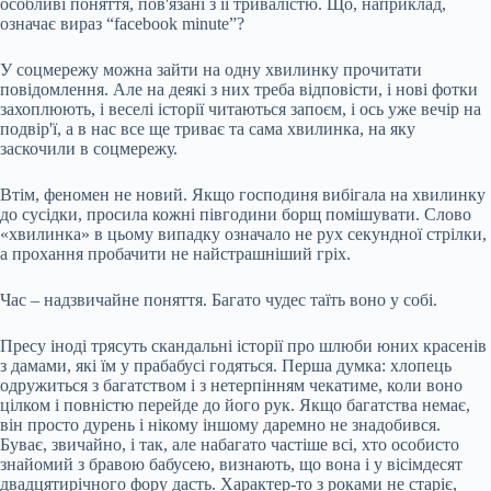
особливі поняття, пов'язані з її тривалістю. Що, наприклад,
означає вираз “facebook minute”?
У соцмережу можна зайти на одну хвилинку прочитати
повідомлення. Але на деякі з них треба відповісти, і нові фотки
захоплюють, і веселі історії читаються запоєм, і ось уже вечір на
подвір'ї, а в нас все ще триває та сама хвилинка, на яку
заскочили в соцмережу.
Втім, феномен не новий. Якщо господиня вибігала на хвилинку
до сусідки, просила
кожні півгодини борщ помішувати. Слово
«хвилинка» в цьому випадку означало не рух секундної стрілки,
а прохання пробачити не найстрашніший гріх.
Час – надзвичайне поняття. Багато чудес таїть воно у собі.
Пресу іноді трясуть скандальні історії про шлюби юних красенів
з дамами, які їм у прабабусі годяться. Перша думка: хлопець
одружиться з багатством і з нетерпінням чекатиме, коли воно
цілком і повністю перейде до його рук. Якщо багатства немає,
він просто дурень і нікому іншому даремно не знадобився.
Буває, звичайно, і так, але набагато частіше всі, хто особисто
знайомий з бравою бабусею, визнають, що вона і у вісімдесят
двадцятирічного фору дасть. Характер-то з роками не старіє,