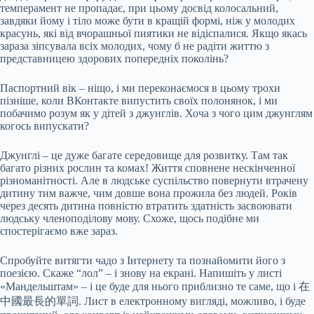
темперамент не пропадає, при цьому досвід колосальний,
завдяки йому і тіло може бути в кращій формі, ніж у молодих
красунь, які від вчорашньої пиятики не відіспалися. Якщо якась
зараза зіпсувала всіх молодих, чому б не радіти життю з
представницею здорових попередніх поколінь?
Паспортний вік – ніщо, і ми переконаємося в цьому трохи
пізніше, коли ВКонтакте випустить своїх полонянок, і ми
побачимо розум як у дітей з джунглів. Хоча з чого цим джунглям
когось випускати?
Джунглі – це дуже багате середовище для розвитку. Там так
багато різних рослин та комах! Життя сповнене нескінченної
різноманітності. Але в людське суспільство повернути втрачену
дитину тим важче, чим довше вона прожила без людей. Років
через десять дитина повністю втратить здатність засвоювати
людську членоподілову мову. Схоже, щось подібне ми
спостерігаємо вже зараз.
Спробуйте витягти чадо з Інтернету та познайомити його з
поезією. Скаже “лол” – і знову на екрані. Напишіть у листі
«Мандельштам» – і це буде для нього приблизно те саме, що і 在
中國最長的單詞. Лист в електронному вигляді, можливо, і буде