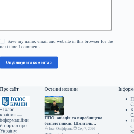
Save my name, email and website in this browser for the
next time I comment.
Опублікувати коментар
Про сайт
Останні новини
Інформ
П
С
«Голос
К
країни» —
С
ППО, авіація та виробництво
інформаційни
П
безпілотників: Шмигаль
й портал про
а
провів зустріч із британським
Іван Оліфіренко
Сер 7, 2026
Україну:
к