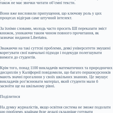
також не має звички читати об’ємні тексти.
Вони вже висловили припущення, що ключову роль у цих
процесах відіграв саме штучний інтелект.
За їхніми словами, молодь часто просить ШІ переказати зміст
книжок, уникаючи таким чином повного прочитання, як
зазначає видання Libertatea.
Зважаючи на такі суттєві проблеми, деякі університети змушені
корегувати свої навчальні підходи і подекуди полегшувати
вимоги до студентів.
Крім того, понад 1100 викладачів математичних та природничих
дисциплін у Каліфорнії повідомили, що багато першокурсників
мають значні прогалини у своїх шкільних знаннях. Це змушує
викладачів роз’яснювати матеріал, який студенти мали б
засвоїти ще на шкільному рівні.
Поділитися
На думку журналістів, якщо освітня система не зможе подолати
цю проблему, країнам буде дедалі складніше готувати