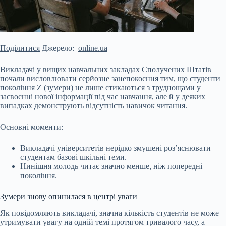
Поділитися
Джерело:
online.ua
Викладачі у вищих навчальних закладах Сполучених Штатів
почали висловлювати серйозне занепокоєння тим, що студенти
покоління Z (зумери) не лише стикаються з труднощами у
засвоєнні нової інформації під час навчання, але й у деяких
випадках демонструють відсутність навичок читання.
Основні моменти:
Викладачі університетів нерідко змушені роз’яснювати
студентам базові шкільні теми.
Нинішня молодь читає значно менше, ніж попередні
покоління.
Зумери знову опинилася в
центрі уваги
Як повідомляють викладачі, значна кількість студентів не може
утримувати увагу на одній темі протягом тривалого часу, а