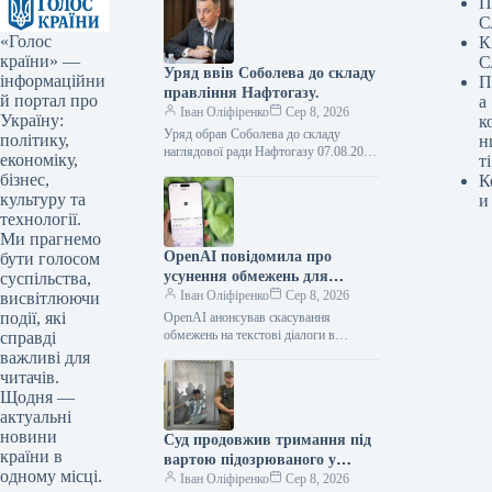
П
С
«Голос
К
країни» —
С
Уряд ввів Соболева до складу
інформаційни
П
правління Нафтогазу.
й портал про
а
Іван Оліфіренко
Сер 8, 2026
Україну:
к
Уряд обрав Соболева до складу
політику,
н
наглядової ради Нафтогазу 07.08.2026
економіку,
ті
16:53 Укрінформ Кабмін призначив
бізнес,
К
заступника голови Офісу Президента
культуру та
и
Олексія Соболева представником…
технології.
Ми прагнемо
OpenAI повідомила про
бути голосом
усунення обмежень для
суспільства,
текстових розмов у ChatGPT
Іван Оліфіренко
Сер 8, 2026
висвітлюючи
на безкоштовних планах
події, які
OpenAI анонсував скасування
обмежень на текстові діалоги в
справді
ChatGPT для безкоштовних планів
важливі для
07.08.2026 16:59 Укрінформ
читачів.
Американська компанія OpenAI
Щодня —
заявила, що…
актуальні
новини
Суд продовжив тримання під
країни в
вартою підозрюваного у
одному місці.
вбивстві Фаріон на два
Іван Оліфіренко
Сер 8, 2026