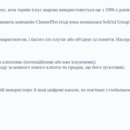
, хоча термін існує широко використовується ще з 1990-х років.
вають кампанію ChannelNet (тоді вона називалася SoftAd Group
аркетингом, і багато хто плутає або об'єднує ці поняття. Насправ
та клієнтами (потенційними або вже існуючими);
оду за кожного нового клієнта чи продаж, що його зусиллями;
ній використовує й інші цифрові канали, не пов'язані з глобальн