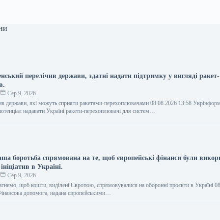
ни
нський перелічив держави, здатні надати підтримку у вигляді ракет-
в.
о
Сер 9, 2026
ив держави, які можуть сприяти ракетами-перехоплювачами 08.08.2026 13:58 Укрінфор
отенціал надавати Україні ракети-перехоплювачі для систем…
аша боротьба спрямована на те, щоб європейські фінанси були викор
ініціатив в Україні.
о
Сер 9, 2026
агнемо, щоб кошти, виділені Європою, спрямовувалися на оборонні проєкти в Україні 0
Фінансова допомога, надана європейськими…