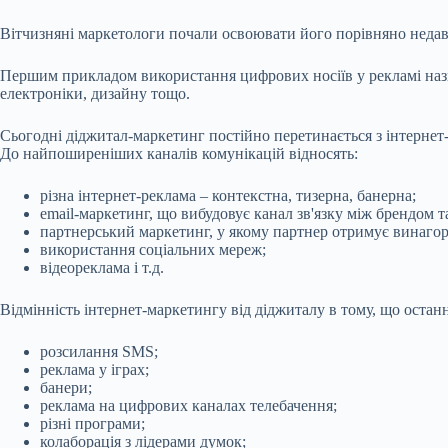
Вітчизняні маркетологи почали освоювати його порівняно недавно
Першим прикладом використання цифрових носіїв у рекламі нази
електроніки, дизайну тощо.
Сьогодні діджитал-маркетинг постійно перетинається з інтернет-м
До найпоширеніших каналів комунікацій відносять:
різна інтернет-реклама – контекстна, тизерна, банерна;
email-маркетинг, що вибудовує канал зв'язку між брендом 
партнерський маркетинг, у якому партнер отримує винагор
використання соціальних мереж;
відеореклама і т.д.
Відмінність інтернет-маркетингу від діджиталу в тому, що остан
розсилання SMS;
реклама у іграх;
банери;
реклама на цифрових каналах телебачення;
різні програми;
колаборація з лідерами думок;