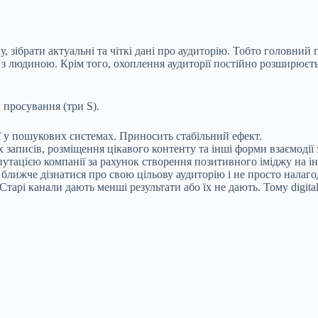
 зібрати актуальні та чіткі дані про аудиторію. Тобто головний
 з людиною. Крім того, охоплення аудиторії постійно розширюєть
 просування (три S).
ї у пошукових системах. Приносить стабільний ефект.
записів, розміщення цікавого контенту та інші форми взаємодії 
утацією компанії за рахунок створення позитивного іміджу на ін
ближче дізнатися про свою цільову аудиторію і не просто налаго
тарі канали дають менші результати або їх не дають. Тому digit