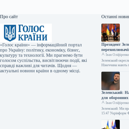
Про сайт
Останні нови
«Голос країни» — інформаційний портал
Президент Зеле
про Україну: політику, економіку, бізнес,
перехоплювачі
культуру та технології. Ми прагнемо бути
Іван Оліфіренк
голосом суспільства, висвітлюючи події, які
Зеленський окресл
справді важливі для читачів. Щодня —
Німеччина мають п
актуальні новини країни в одному місці.
Зеленський: Н
для оборонних 
Іван Оліфіренк
Зеленський: Ми пр
15:47 Укрінформ 