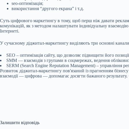
seo-оптимізація;
використання “другого екрана” і т.д.
Суть цифрового маркетингу в тому, щоб перш ніж давати рекламу,
комунікацій, як з методом налаштувати індивідуальну взаємодію
Інтернеті.
У сучасному діджитал-маркетингу виділяють три основні канали
SEO – оптимізація сайту, що дозволяє підвищити його позиці
SMM — взаємодія з групами в соцмережах, ведення облікових 
SERM (Search Engine Reputation Management) – управління реп
Розвиток діджитал-маркетингу пов'язаний із прагненням бізнесу 
взаємодії — цифрова — допомагає досягти бажаного результату. С
Залишити відповідь