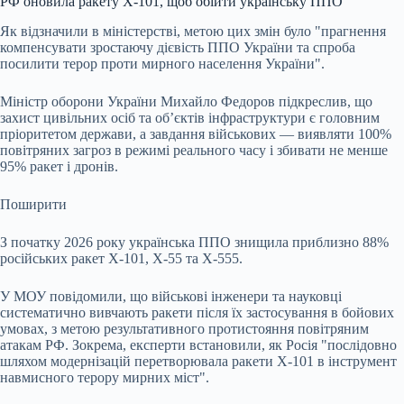
РФ оновила ракету Х-101, щоб обійти українську ППО
Як відзначили в міністерстві, метою цих змін було "прагнення
компенсувати зростаючу дієвість ППО України та спроба
посилити терор проти мирного населення України".
Міністр оборони України Михайло Федоров підкреслив, що
захист цивільних осіб та об’єктів інфраструктури є головним
пріоритетом держави, а завдання військових — виявляти 100%
повітряних загроз в режимі реального часу і збивати не менше
95% ракет і дронів.
Поширити
З початку 2026 року українська ППО знищила приблизно 88%
російських ракет Х-101, Х-55 та Х-555.
У МОУ повідомили, що військові інженери та науковці
систематично вивчають ракети після їх застосування в бойових
умовах, з метою результативного протистояння повітряним
атакам РФ. Зокрема, експерти встановили, як Росія "послідовно
шляхом модернізацій перетворювала ракети Х-101 в інструмент
навмисного терору мирних міст".