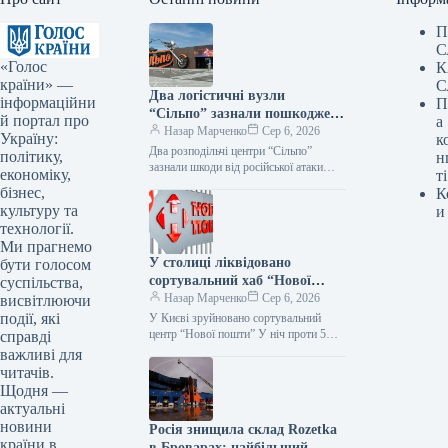
П
С
«Голос
К
країни» —
С
Два логістичні вузли
інформаційни
П
“Сільпо” зазнали пошкоджень
й портал про
а
від російського нападу —
Назар Марченко
Сер 6, 2026
Україну:
к
Delo.ua
Два розподільчі центри “Сільпо”
політику,
н
зазнали шкоди від російської атаки
економіку,
ті
Внаслідок обстрілу з боку Росії 5
бізнес,
К
серпня, спалахнули пожежі на двох…
культуру та
и
технології.
Ми прагнемо
У столиці ліквідовано
бути голосом
сортувальний хаб “Нової
суспільства,
пошти”: три жертви —
Назар Марченко
Сер 6, 2026
висвітлюючи
Delo.ua
події, які
У Києві зруйновано сортувальний
центр “Нової пошти” У ніч проти 5
справді
серпня, в
важливі для
читачів.
Щодня —
актуальні
новини
Росія знищила склад Rozetka
країни в
в Броварах: найбільший