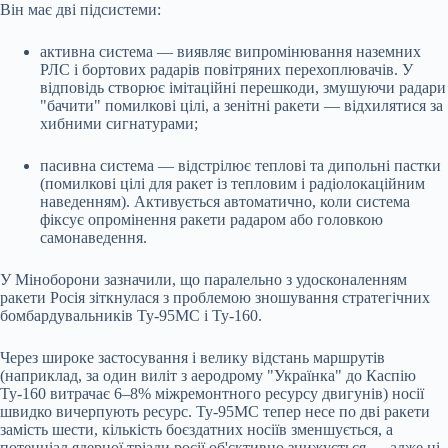
Він має дві підсистеми:
активна система — виявляє випромінювання наземних
РЛС і бортових радарів повітряних перехоплювачів. У
відповідь створює імітаційні перешкоди, змушуючи радари
"бачити" помилкові цілі, а зенітні ракети — відхилятися за
хибними сигнатурами;
пасивна система — відстрілює теплові та дипольні пастки
(помилкові цілі для ракет із тепловим і радіолокаційним
наведенням). Активується автоматично, коли система
фіксує опромінення ракети радаром або головкою
самонаведення.
У Міноборони зазначили, що паралельно з удосконаленням
ракети Росія зіткнулася з проблемою зношування стратегічних
бомбардувальників Ту-95МС і Ту-160.
Через широке застосування і велику відстань маршрутів
(наприклад, за один виліт з аеродрому "Українка" до Каспію
Ту-160 витрачає 6–8% міжремонтного ресурсу двигунів) носії
швидко вичерпують ресурс. Ту-95МС тепер несе по дві ракети
замість шести, кількість боєздатних носіїв зменшується, а
потенціал ядерної тріади росії об'єктивно знижується — адже ці