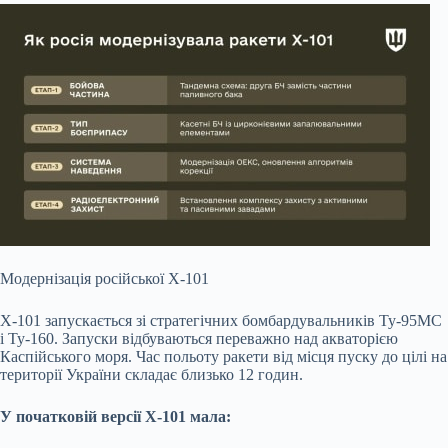
Модернізація російської Х-101
Х-101 запускається зі стратегічних бомбардувальників Ту-95МС
і Ту-160. Запуски відбуваються переважно над акваторією
Каспійського моря. Час польоту ракети від місця пуску до цілі на
території України складає близько 12 годин.
У початковій версії Х-101 мала: