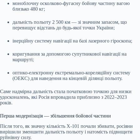
моноблочну осколково-фугасну бойову частину вагою
близько 480 кг;
дальність польоту 2 500 км — зі значним запасом, що
перевищує відстань до будь-якої точки України;
інерційну систему навігації на базі лазерного гіроскопа;
коригування за допомогою супутникової навігації на
маршруті;
оптико-електронну екстремально-кореляційну систему
(ОЕКС) для наведення на кінцевій ділянці польоту.
Саме надмірна дальність стала початковою точкою для низки
удосконалень, які Росія впровадила приблизно з 2022–2023
років.
Перша модернізація — збільшення бойової частини
Після того, як значну кількість Х-101 почали збивати, росіяни
вирішили зменшити дальність польоту і натомість підвищити
руйнівну силу.