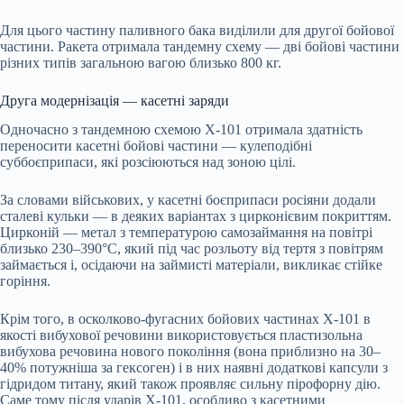
Для цього частину паливного бака виділили для другої бойової
частини. Ракета отримала тандемну схему — дві бойові частини
різних типів загальною вагою близько 800 кг.
Друга модернізація — касетні заряди
Одночасно з тандемною схемою Х-101 отримала здатність
переносити касетні бойові частини — кулеподібні
суббоєприпаси, які розсіюються над зоною цілі.
За словами військових, у касетні боєприпаси росіяни додали
сталеві кульки — в деяких варіантах з цирконієвим покриттям.
Цирконій — метал з температурою самозаймання на повітрі
близько 230–390°С, який під час розльоту від тертя з повітрям
займається і, осідаючи на займисті матеріали, викликає стійке
горіння.
Крім того, в осколково-фугасних бойових частинах Х-101 в
якості вибухової речовини використовується пластизольна
вибухова речовина нового покоління (вона приблизно на 30–
40% потужніша за гексоген) і в них наявні додаткові капсули з
гідридом титану, який також проявляє сильну пірофорну дію.
Саме тому після ударів Х-101, особливо з касетними