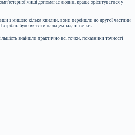
комп'ютерної миші допомагає людині краще орієнтуватися у
и з мишею кілька хвилин, вони перейшли до другої частини
отрібно було вказати пальцем задані точки.
більшість знайшли практично всі точки, показники точності