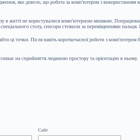
дження, яке довело, що робота за комп'ютером з використанням 
азу в житті не користувалися
комп'ютерною мишкою. Попрацювавш
пеціального столу, сенсори стежили за переміщеннями пальця. П
ти ці точки. Після навіть короткочасної роботи з комп'ютером 
пливає на сприйняття людиною простору та орієнтацію в ньому.
Сайт