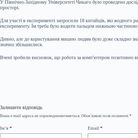
У Північно-Західному Університеті Чикаго було проведено дослі
просторі.
Для участі в експерименті запросили 18 китайців, які жодного р
експерименту. Їм треба було водити пальцем нижньою частиною с
Дивно, але до користування мишею людям було дуже складно знай
значно збільшилися.
Вчені зробили висновок, що робота за комп'ютером позитивно в
Залишити відповідь
Ваша e-mail адреса не оприлюднюватиметься.
Обов’язкові поля позначені
*
Ім’я
*
Email
*