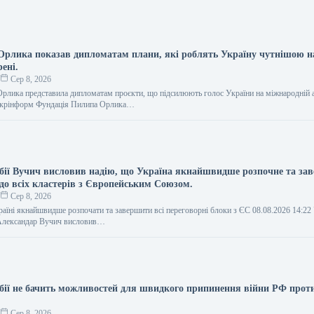
рлика показав дипломатам плани, які роблять Україну чутнішою н
ені.
о
Сер 8, 2026
рлика представила дипломатам проєкти, що підсилюють голос України на міжнародній а
 Укрінформ Фундація Пилипа Орлика…
бії Вучич висловив надію, що Україна якнайшвидше розпочне та за
до всіх кластерів з Європейським Союзом.
о
Сер 8, 2026
аїні якнайшвидше розпочати та завершити всі переговорні блоки з ЄС 08.08.2026 14:2
 Александар Вучич висловив…
бії не бачить можливостей для швидкого припинення війни РФ прот
о
Сер 8, 2026