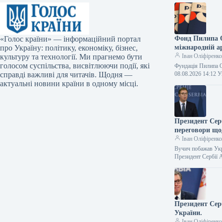
«Голос країни» — інформаційний портал
Фонд Пилипа О
про Україну: політику, економіку, бізнес,
міжнародній ар
культуру та технології. Ми прагнемо бути
Іван Оліфіренк
голосом суспільства, висвітлюючи події, які
Фундація Пилипа О
справді важливі для читачів. Щодня —
08.08.2026 14:12
актуальні новини країни в одному місці.
Президент Сер
переговори що
Іван Оліфіренк
Вучич побажав Укр
Президент Сербії
Президент Сер
України.
Іван Оліфіренк