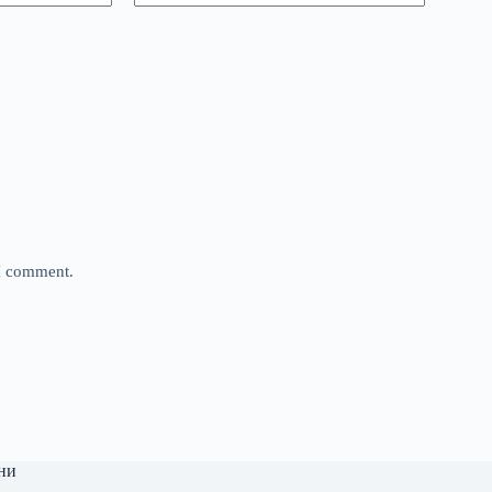
 I comment.
ни